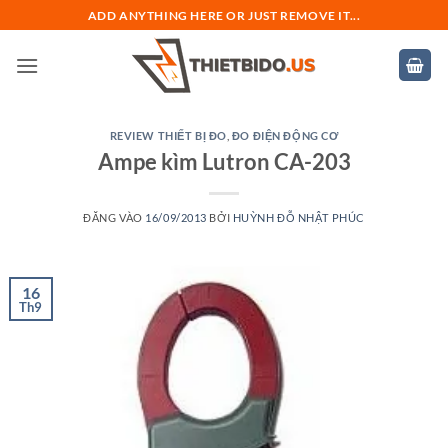
Bỏ
ADD ANYTHING HERE OR JUST REMOVE IT...
qua
nội
dung
REVIEW THIẾT BỊ ĐO
,
ĐO ĐIỆN ĐỘNG CƠ
Ampe kìm Lutron CA-203
ĐĂNG VÀO
16/09/2013
BỞI
HUỲNH ĐỖ NHẬT PHÚC
16
Th9