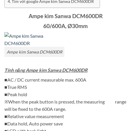
Tìm với google Ampe kìm Sanwa DCM600DR
Ampe kìm Sanwa DCM600DR
60/600A, Ø30mm
Ampe kìm Sanwa DCM600DR
Tính năng Ampe kìm Sanwa DCM600DR
■AC / DC current measurable max. 600A
■True RMS
■Peak hold
※When the peak button is pressed, the measuring range
will be fixed to the 600A range.
■Relative value measurement
■Data hold, Auto power save
■LCD with back light