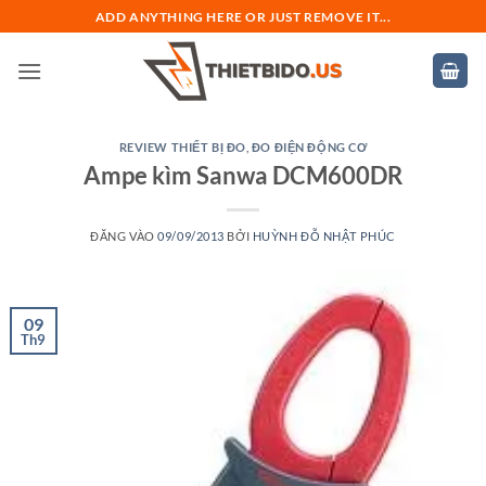
Bỏ
ADD ANYTHING HERE OR JUST REMOVE IT...
qua
nội
dung
REVIEW THIẾT BỊ ĐO
,
ĐO ĐIỆN ĐỘNG CƠ
Ampe kìm Sanwa DCM600DR
ĐĂNG VÀO
09/09/2013
BỞI
HUỲNH ĐỖ NHẬT PHÚC
09
Th9