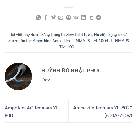
Bài viết này được đăng trong
Review thiết bị đo
,
Đo điện động cơ
và
được gắn thẻ
Ampe kìm
,
Ampe kìm TENMARS TM-1004
,
TENMARS
TM-1004
.
HUỲNH ĐỖ NHẬT PHÚC
Dev
Ampe kìm AC Tenmars YF-
Ampe kìm Tenmars YF-8020
800
(600A/750V)