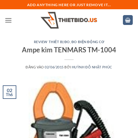
Bỏ
ADD ANYTHING HERE OR JUST REMOVE IT...
qua
nội
dung
REVIEW THIẾT BỊ ĐO
,
ĐO ĐIỆN ĐỘNG CƠ
Ampe kìm TENMARS TM-1004
ĐĂNG VÀO
02/06/2015
BỞI
HUỲNH ĐỖ NHẬT PHÚC
02
Th6