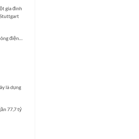
t gia đình
Stuttgart
huông điện…
ây là dụng
ần 77,7 tỷ