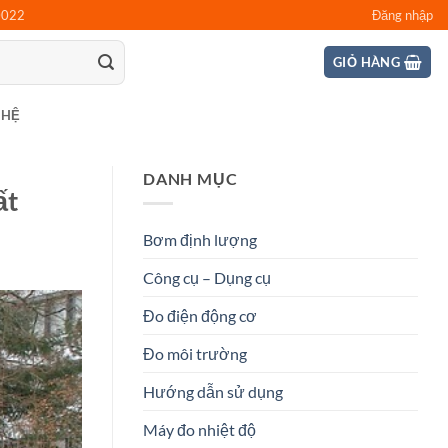
0022
Đăng nhập
GIỎ HÀNG
 HỆ
DANH MỤC
ất
Bơm định lượng
Công cụ – Dụng cụ
Đo điện động cơ
Đo môi trường
Hướng dẫn sử dụng
Máy đo nhiệt độ