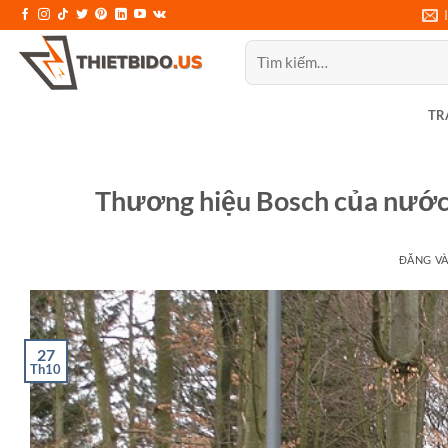
Bỏ
qua
Tìm
nội
kiếm:
dung
TR
Thương hiệu Bosch của nước 
ĐĂNG V
27
Th10