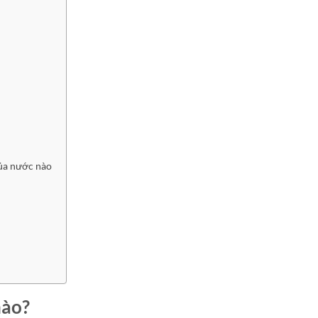
của nước nào
nào?