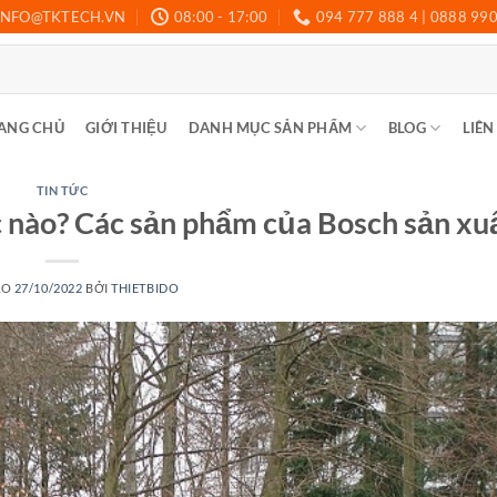
INFO@TKTECH.VN
08:00 - 17:00
094 777 888 4 | 0888 99
ANG CHỦ
GIỚI THIỆU
DANH MỤC SẢN PHẨM
BLOG
LIÊN
TIN TỨC
nào? Các sản phẩm của Bosch sản xu
ÀO
27/10/2022
BỞI
THIETBIDO