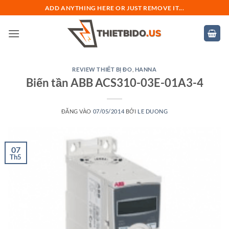
Bỏ
ADD ANYTHING HERE OR JUST REMOVE IT...
qua
nội
dung
REVIEW THIẾT BỊ ĐO
,
HANNA
Biến tần ABB ACS310-03E-01A3-4
ĐĂNG VÀO
07/05/2014
BỞI
LE DUONG
07
Th5