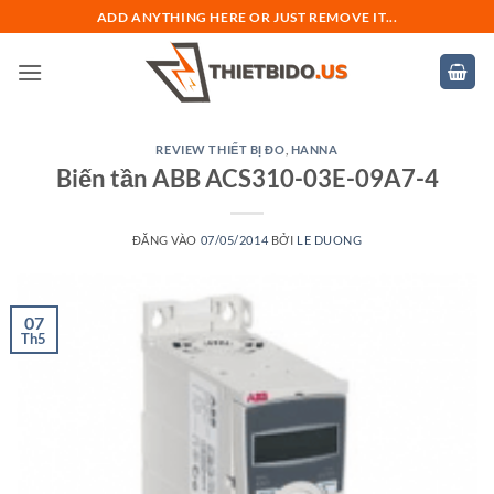
Bỏ
ADD ANYTHING HERE OR JUST REMOVE IT...
qua
nội
dung
REVIEW THIẾT BỊ ĐO
,
HANNA
Biến tần ABB ACS310-03E-09A7-4
ĐĂNG VÀO
07/05/2014
BỞI
LE DUONG
07
Th5