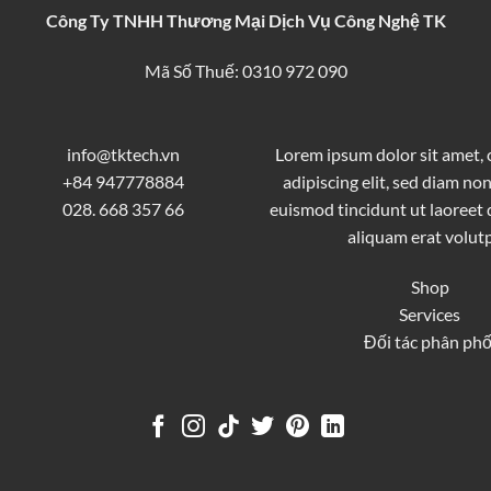
Công Ty TNHH Thương Mại Dịch Vụ Công Nghệ TK
Mã Số Thuế: 0310 972 090
info@tktech.vn
Lorem ipsum dolor sit amet,
+84 947778884
adipiscing elit, sed diam 
028. 668 357 66
euismod tincidunt ut laoreet
aliquam erat volutp
Shop
Services
Đối tác phân phố