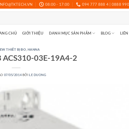
INFO@TKTECH.VN
08:00 - 17:00
094 777 888 4 | 0888 99
ANG CHỦ
GIỚI THIỆU
DANH MỤC SẢN PHẨM
BLOG
LIÊN
EW THIẾT BỊ ĐO
,
HANNA
B ACS310-03E-19A4-2
ÀO
07/05/2014
BỞI
LE DUONG