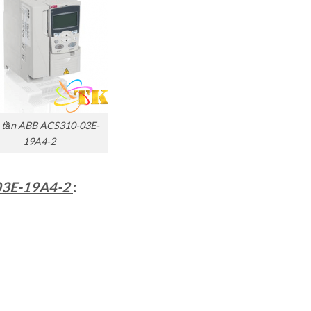
 tần ABB ACS310-03E-
19A4-2
03E-19A4-2
: