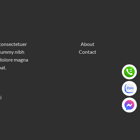
 consectetuer
About
nonummy nibh
Contact
 dolore magna
at.
i