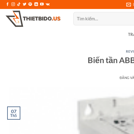
Bỏ
qua
Tìm
nội
kiếm:
dung
TR
REVI
Biến tần AB
ĐĂNG V
07
Th5