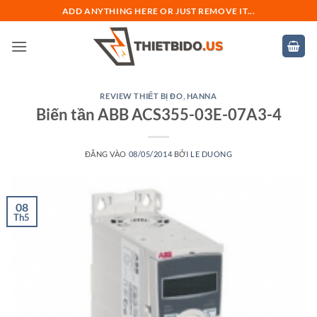
Bỏ
ADD ANYTHING HERE OR JUST REMOVE IT...
qua
nội
dung
REVIEW THIẾT BỊ ĐO
,
HANNA
Biến tần ABB ACS355-03E-07A3-4
ĐĂNG VÀO
08/05/2014
BỞI
LE DUONG
08
Th5