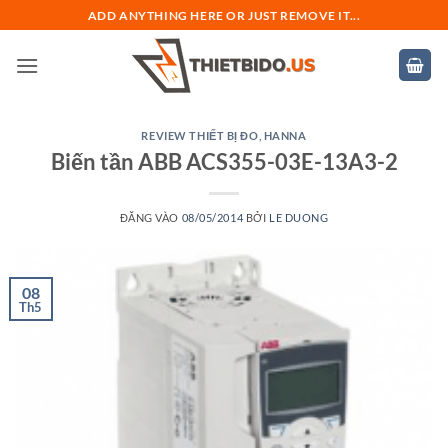
Bỏ
ADD ANYTHING HERE OR JUST REMOVE IT...
qua
nội
dung
REVIEW THIẾT BỊ ĐO
,
HANNA
Biến tần ABB ACS355-03E-13A3-2
ĐĂNG VÀO
08/05/2014
BỞI
LE DUONG
08
Th5