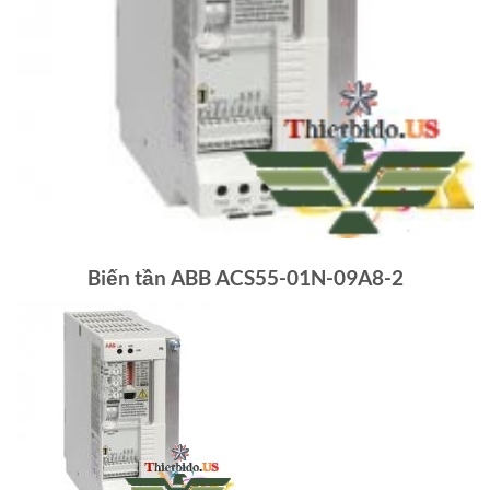
Biến tần ABB ACS55-01N-09A8-2