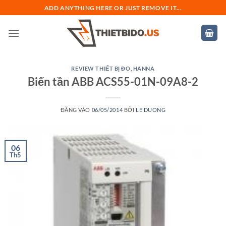
Bỏ
ADD ANYTHING HERE OR JUST REMOVE IT...
qua
nội
dung
REVIEW THIẾT BỊ ĐO
,
HANNA
Biến tần ABB ACS55-01N-09A8-2
ĐĂNG VÀO
06/05/2014
BỞI
LE DUONG
06
Th5