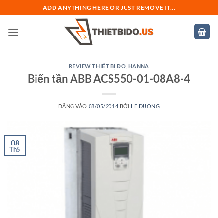
Bỏ
ADD ANYTHING HERE OR JUST REMOVE IT...
qua
nội
dung
REVIEW THIẾT BỊ ĐO
,
HANNA
Biến tần ABB ACS550-01-08A8-4
ĐĂNG VÀO
08/05/2014
BỞI
LE DUONG
08
Th5