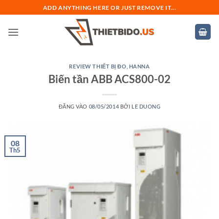
Bỏ
ADD ANYTHING HERE OR JUST REMOVE IT...
qua
nội
dung
REVIEW THIẾT BỊ ĐO
,
HANNA
Biến tần ABB ACS800-02
ĐĂNG VÀO
08/05/2014
BỞI
LE DUONG
08
Th5