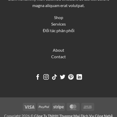
magna aliquam erat volutpat.
Shop
Services
Đối tác phân phối
About
Contact
Visa
PayPal
Stripe
MasterCard
Cash
On
Copyright 2026 ©
Công Ty TNHH Thương Mại Dịch Vụ Công Nghệ