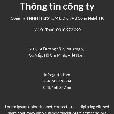
Thông tin công ty
Công Ty TNHH Thương Mại Dịch Vụ Công Nghệ TK
Mã Số Thuế: 0310 972 090
232/14 Đường số 9, Phường 9,
Gò Vấp, Hồ Chí Minh, Việt Nam.
info@tktech.vn
+84 947778884
028. 668 357 66
Lorem ipsum dolor sit amet, consectetuer adipiscing elit, sed
diam nonummy nibh euismod tincidunt ut laoreet dolore