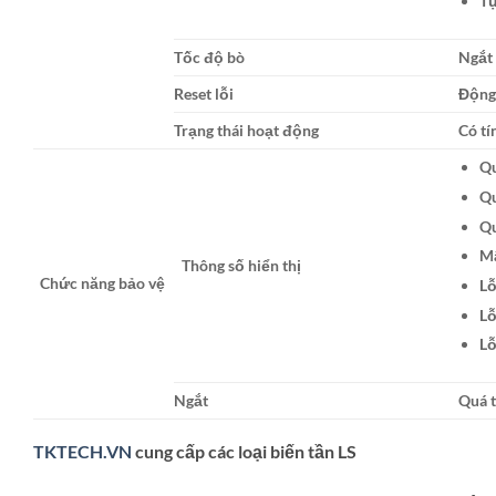
Tự
Tốc độ bò
Ngắt 
Reset lỗi
Động
Trạng thái hoạt động
Có tí
Qu
Qu
Qu
Mấ
Thông số hiển thị
Chức năng bảo vệ
Lỗ
Lỗ
Lỗ
Ngắt
Quá t
TKTECH.VN
cung cấp các loại biến tần LS