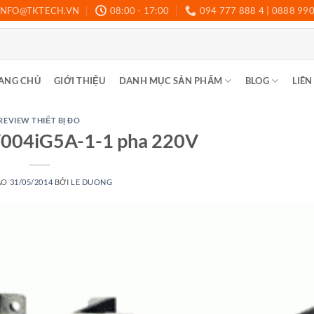
INFO@TKTECH.VN
08:00 - 17:00
094 777 888 4 | 0888 99
ANG CHỦ
GIỚI THIỆU
DANH MỤC SẢN PHẨM
BLOG
LIÊN
REVIEW THIẾT BỊ ĐO
SV004iG5A-1-1 pha 220V
ÀO
31/05/2014
BỞI
LE DUONG