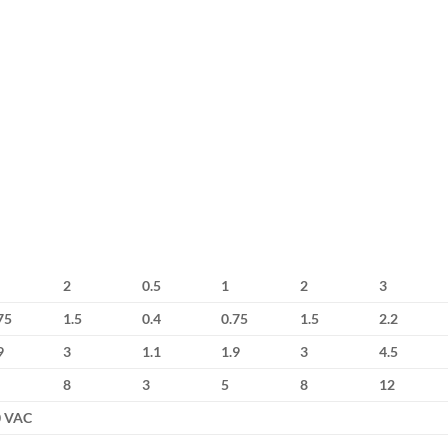
2
0.5
1
2
3
75
1.5
0.4
0.75
1.5
2.2
9
3
1.1
1.9
3
4.5
8
3
5
8
12
0 VAC