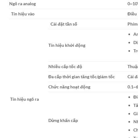
Ngõ ra analog
0~1
Tín hiệu vào
Điều
Cài đặt tần số
Phím 
An
Di
Tín hiệu khởi động
Tr
Nhiều cấp tốc độ
Thuậ
Đa cấp thời gian tăng tốc/giảm tốc
Cài đ
Chức năng hoạt động
0.1~
Đi
Tín hiệu ngõ ra
Tă
Gi
Dừng khẩn cấp
Nh
Ch