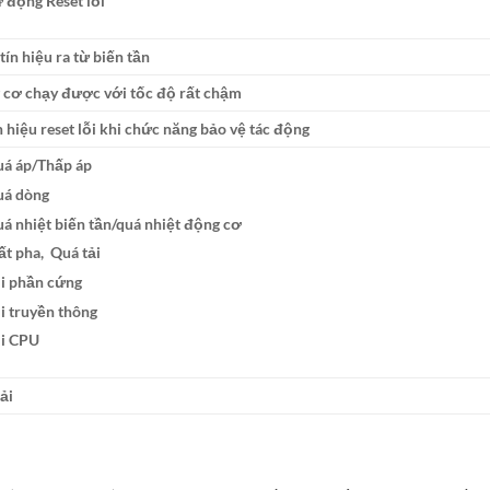
 động Reset lỗi
tín hiệu ra từ biến tần
 cơ chạy được với tốc độ rất chậm
n hiệu reset lỗi khi chức năng bảo vệ tác động
á áp/Thấp áp
á dòng
á nhiệt biến tần/quá nhiệt động cơ
t pha, Quá tải
i phần cứng
i truyền thông
i CPU
ải