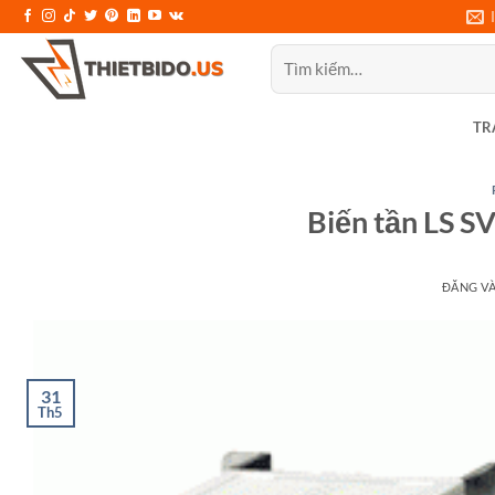
Bỏ
qua
Tìm
nội
kiếm:
dung
TR
Biến tần LS 
ĐĂNG V
31
Th5