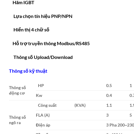
Hãm IGBT
Lựa chọn tín hiệu PNP/NPN
Hiển thị 4 chữ số
Hỗ trợ truyền thông Modbus/RS485
Thông số Upload/Download
Thông số kỹ thuật
HP
0.5
1
Thông số
động cơ
Kw
0.4
0.
Công suất (KVA)
1.1
1.
FLA (A)
3
5
Thông số
ngõ ra
Điện áp
3 Pha 200~23