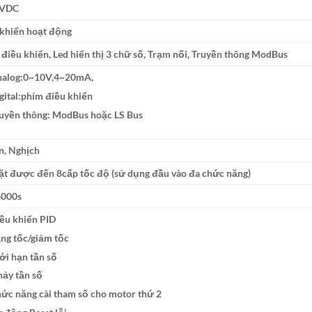
0VDC
 khiển hoạt động
điều khiển, Led hiển thị 3 chữ số, Trạm nối, Truyền thông ModBus
alog:0~10V,4~20mA,
gital:phím điều khiển
uyền thông: ModBus hoặc LS Bus
n, Nghịch
ặt được đến 8cấp tốc độ (sử dụng đầu vào đa chức năng)
6000s
ều khiển PID
ng tốc/giảm tốc
ới hạn tần số
ảy tần số
ức năng cài tham số cho motor thứ 2