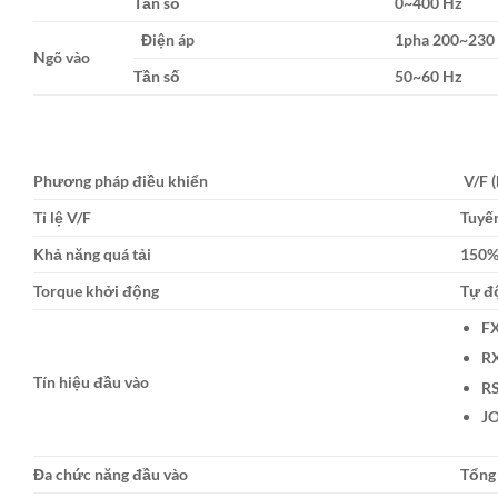
Tần số
0~400 Hz
Điện áp
1pha 200~230
Ngõ vào
Tần số
50~60 Hz
Phương pháp điều khiển
V/F 
Tỉ lệ V/F
Tuyến
Khả năng quá tải
150% 
Torque khởi động
Tự độ
FX
RX
Tín hiệu đầu vào
RS
J
Đa chức năng đầu vào
Tổng 