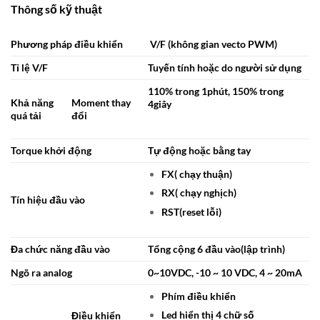
Thông số kỹ thuật
Phương pháp điều khiển
V/F (không gian vecto PWM)
Tỉ lệ V/F
Tuyến tính hoặc do người sử dụng
110% trong 1phút, 150% trong
Khả năng
Moment thay
4giây
quá tải
đổi
Torque khởi động
Tự động hoặc bằng tay
FX( chạy thuận)
RX( chạy nghịch)
Tín hiệu đầu vào
RST(reset lỗi)
Đa chức năng đầu vào
Tổng cộng 6 đầu vào(lập trình)
Ngõ ra analog
0~10VDC, -10 ~ 10 VDC, 4 ~ 20mA
Phím điều khiển
Led hiển thị 4 chữ số
Điều khiển