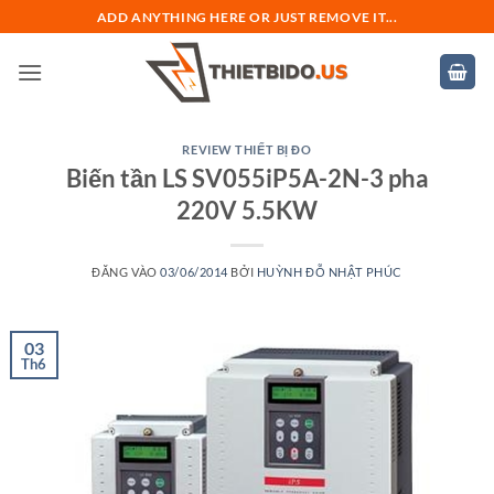
Bỏ
ADD ANYTHING HERE OR JUST REMOVE IT...
qua
nội
dung
REVIEW THIẾT BỊ ĐO
Biến tần LS SV055iP5A-2N-3 pha
220V 5.5KW
ĐĂNG VÀO
03/06/2014
BỞI
HUỲNH ĐỖ NHẬT PHÚC
03
Th6