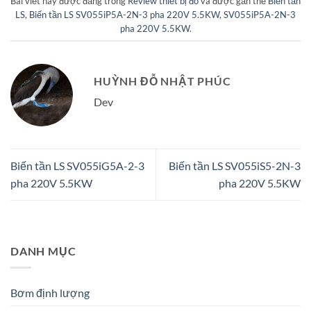
Bài viết này được đăng trong
Review thiết bị đo
và được gắn thẻ
Biến tần
LS
,
Biến tần LS SV055iP5A-2N-3 pha 220V 5.5KW
,
SV055iP5A-2N-3
pha 220V 5.5KW
.
HUỲNH ĐỖ NHẬT PHÚC
Dev
Biến tần LS SV055iG5A-2-3
Biến tần LS SV055iS5-2N-3
pha 220V 5.5KW
pha 220V 5.5KW
DANH MỤC
Bơm định lượng