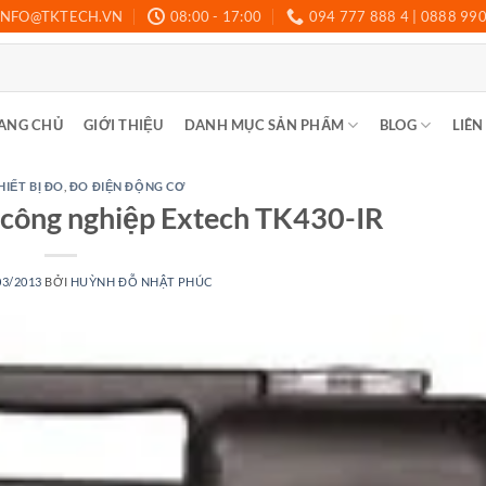
INFO@TKTECH.VN
08:00 - 17:00
094 777 888 4 | 0888 99
ANG CHỦ
GIỚI THIỆU
DANH MỤC SẢN PHẨM
BLOG
LIÊN
HIẾT BỊ ĐO
,
ĐO ĐIỆN ĐỘNG CƠ
n công nghiệp Extech TK430-IR
03/2013
BỞI
HUỲNH ĐỖ NHẬT PHÚC