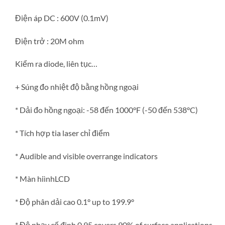
Điện áp DC : 600V (0.1mV)
Điện trở : 20M ohm
Kiểm ra diode, liên tục…
+ Súng đo nhiệt độ bằng hồng ngoại
* Dải đo hồng ngoại: -58 đến 1000°F (-50 đến 538°C)
* Tích hợp tia laser chỉ điểm
* Audible and visible overrange indicators
* Màn hiìnhLCD
* Độ phân dải cao 0.1° up to 199.9°
* Độ nhạy cố đinh 0.95 covers 90% of surface applications