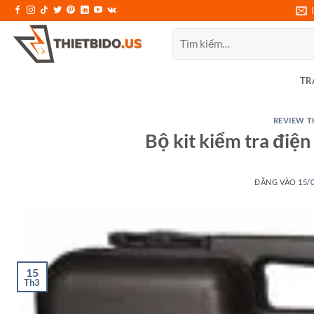
Bỏ
qua
Tìm
nội
kiếm:
dung
TR
REVIEW T
Bộ kit kiểm tra điệ
ĐĂNG VÀO
15/
15
Th3