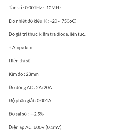
Tần số : 0.001Hz ~ 10MHz
Ðo nhiệt độ kiểu K : -20 ~ 750oC)
Đo giá trị thực, kiểm tra diode, liên tục…
+ Ampe kìm
Hiện thị số
Kìm đo : 23mm
Đo dòng AC : 2A/20A
Độ phân giải : 0.001A
Độ sai số : +-2.5%
Điện áp AC :600V (0.1mV)