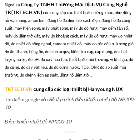
Công Ty TNHH Thương Mại Dịch Vụ Công Nghệ
Ngoài ra
TK(TKTECH.VN)
còn cung cáp các thiết bị đo lường khác, như đồng
hồ vạn năng, ampe kìm, đồng hồ đo điện trở cách điện, đồng hồ đo công
suất, máy hiện sóng, máy phát sóng, máy đo độ rung, máy đếm tần số,
máy đo điện trở đất, máy đo khoảng cách, máy đo độ rung, máy đo nhiệt
độ, đo nhiệt độ hồng ngoại, camera nhiệt độ, máy đo tốc độ lưu lượng gió,
đo âm thanh, tiếng ồn, đo bình acquy, kiểm tra cáp, cáp mạng, đo chất
lượng nước, đo pH, đo oxy hòa tan, thiết bị đo môi trường, vi khí hậu, đo
độ cứng, độ dày vật liệu, đo độ cứng nước, TDS, ORP, đo áp suất môi
trường, đo chênh lệch áp suất, đồng hồ đếm giờ …
TKTECH.VN
cung cấp các loại thiết bị Hanyoung NUX
Tìm kiếm google với
Bộ lập trình điều khiển nhiệt độ NP200-
10
Điều khiển nhiệt độ NP200-10