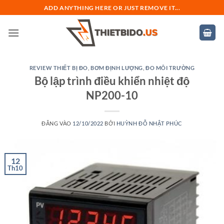
Bỏ
ADD ANYTHING HERE OR JUST REMOVE IT...
qua
nội
dung
REVIEW THIẾT BỊ ĐO
,
BƠM ĐỊNH LƯỢNG
,
ĐO MÔI TRƯỜNG
Bộ lập trình điều khiển nhiệt độ
NP200-10
ĐĂNG VÀO
12/10/2022
BỞI
HUỲNH ĐỖ NHẬT PHÚC
12
Th10