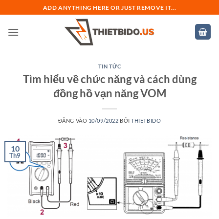
Bỏ
ADD ANYTHING HERE OR JUST REMOVE IT...
qua
nội
dung
TIN TỨC
Tìm hiểu về chức năng và cách dùng
đồng hồ vạn năng VOM
ĐĂNG VÀO
10/09/2022
BỞI
THIETBIDO
10
Th9