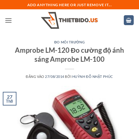
Bỏ
ADD ANYTHING HERE OR JUST REMOVE IT...
qua
nội
dung
ĐO MÔI TRƯỜNG
Amprobe LM-120 Đo cường độ ánh
sáng Amprobe LM-100
ĐĂNG VÀO
27/08/2014
BỞI
HUỲNH ĐỖ NHẬT PHÚC
27
Th8