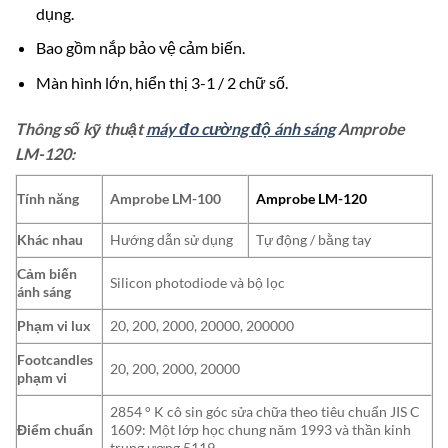
dụng.
Bao gồm nắp bảo vệ cảm biến.
Màn hình lớn, hiển thị 3-1 / 2 chữ số.
Thông số kỹ thuật
máy đo cường độ ánh sáng
Amprobe
LM-120:
Tính năng
Amprobe LM-100
Amprobe LM-120
Khác nhau
Hướng dẫn sử dụng
Tự động / bằng tay
Cảm biến
Silicon photodiode và bộ lọc
ánh sáng
Phạm vi lux
20, 200, 2000, 20000, 200000
Footcandles
20, 200, 2000, 20000
phạm vi
2854 ° K cô sin góc sửa chữa theo tiêu chuẩn JIS C
Điểm chuẩn
1609: Một lớp học chung năm 1993 và thần kinh
trung ương 5119