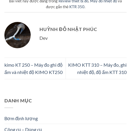
Bài viết này được đăng trong
Review thiết bị đo
,
Máy đo nhiệt độ
và
được gắn thẻ
KTR 350
.
HUỲNH ĐỖ NHẬT PHÚC
Dev
kimo KT 250 – Máy đo ghi độ
KIMO KTT 310 – Máy đo, ghi
ẩm và nhiệt độ KIMO KT250
nhiệt độ, độ ẩm KTT 310
DANH MỤC
Bơm định lượng
Công cụ – Dụng cụ