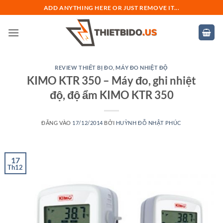
Bỏ
ADD ANYTHING HERE OR JUST REMOVE IT...
qua
nội
dung
REVIEW THIẾT BỊ ĐO
,
MÁY ĐO NHIỆT ĐỘ
KIMO KTR 350 – Máy đo, ghi nhiệt
độ, độ ẩm KIMO KTR 350
ĐĂNG VÀO
17/12/2014
BỞI
HUỲNH ĐỖ NHẬT PHÚC
17
Th12