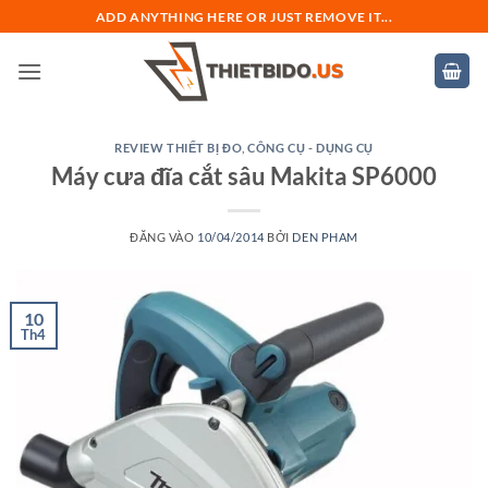
Bỏ
ADD ANYTHING HERE OR JUST REMOVE IT...
qua
nội
dung
REVIEW THIẾT BỊ ĐO
,
CÔNG CỤ - DỤNG CỤ
Máy cưa đĩa cắt sâu Makita SP6000
ĐĂNG VÀO
10/04/2014
BỞI
DEN PHAM
10
Th4