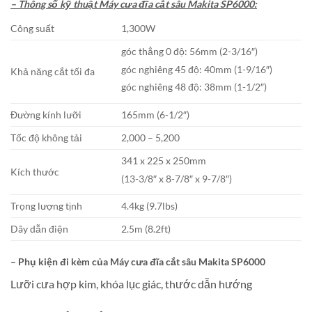
– Thông số kỹ thuật Máy cưa đĩa cắt sâu Makita SP6000:
Công suất
1,300W
góc thẳng 0 độ: 56mm (2-3/16″)
góc nghiêng 45 độ: 40mm (1-9/16″)
Khả năng cắt tối đa
góc nghiêng 48 độ: 38mm (1-1/2″)
Đường kính lưỡi
165mm (6-1/2″)
Tốc độ không tải
2,000 – 5,200
341 x 225 x 250mm
Kích thước
(13-3/8″ x 8-7/8″ x 9-7/8″)
Trọng lượng tịnh
4.4kg (9.7lbs)
Dây dẫn điện
2.5m (8.2ft)
– Phụ kiện đi kèm của
Máy cưa đĩa cắt sâu Makita SP6000
Lưỡi cưa hợp kim, khóa lục giác, thước dẫn hướng