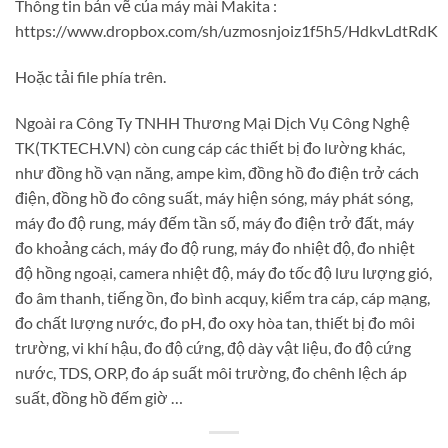
Thông tin bản vẽ của máy mài Makita :
https://www.dropbox.com/sh/uzmosnjoiz1f5h5/HdkvLdtRdK
Hoặc tải file phía trên.
Ngoài ra Công Ty TNHH Thương Mại Dịch Vụ Công Nghệ
TK(TKTECH.VN) còn cung cáp các thiết bị đo lường khác,
như đồng hồ vạn năng, ampe kìm, đồng hồ đo điện trở cách
điện, đồng hồ đo công suất, máy hiện sóng, máy phát sóng,
máy đo độ rung, máy đếm tần số, máy đo điện trở đất, máy
đo khoảng cách, máy đo độ rung, máy đo nhiệt độ, đo nhiệt
độ hồng ngoại, camera nhiệt độ, máy đo tốc độ lưu lượng gió,
đo âm thanh, tiếng ồn, đo bình acquy, kiểm tra cáp, cáp mạng,
đo chất lượng nước, đo pH, đo oxy hòa tan, thiết bị đo môi
trường, vi khí hậu, đo độ cứng, độ dày vật liệu, đo độ cứng
nước, TDS, ORP, đo áp suất môi trường, đo chênh lệch áp
suất, đồng hồ đếm giờ …