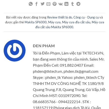
Bài viết này được đăng trong
Review thiết bị đo
,
Công cụ - Dụng cụ
và
được gắn thẻ
Makita SP6000
,
Máy cưa
,
Máy cưa đĩa cắt sâu
,
Máy cưa
đĩa cắt sâu Makita SP6000
.
DEN PHAM
Tôi là Đến Phạm, Làm việc tại TKTECH.VN,
bạn đang xem thông tin của mình. Sales Mr.
Phạm Đến Cell: 091.882.0407 Email:
phden@tktech.vn, phden.tk@gmail.com
Skype : phden_tk Yahoo: phden_tktech CTy
TNHH TM DV CÔNG NGHỆ TK 1180/9/8
Quang Trung, F.8, Quang Trung, Gò Vấp, Hồ
Chí Minh MST: 0310972090. Tel:
08.66835766 - 0944222214 . STK :
118157119 Phòng giao dịch Tô Ký, Quận