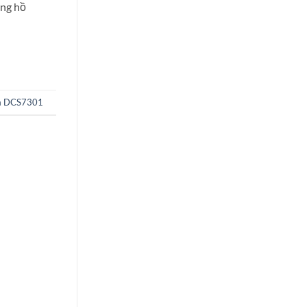
ồng hồ
ta DCS7301