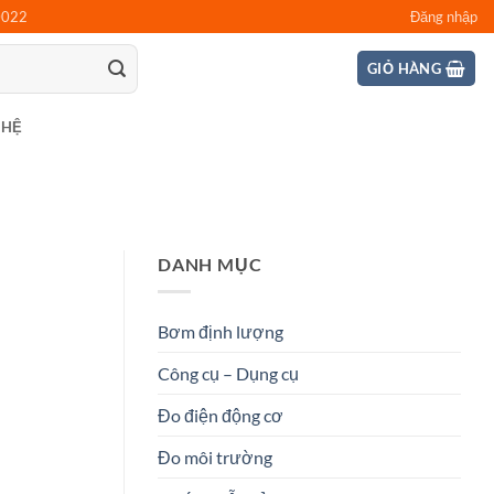
0022
Đăng nhập
GIỎ HÀNG
 HỆ
DANH MỤC
Bơm định lượng
Công cụ – Dụng cụ
Đo điện động cơ
Đo môi trường