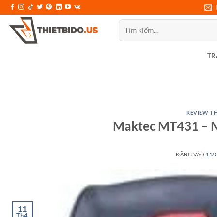
Bỏ
qua
Tìm
nội
kiếm:
dung
TR
REVIEW TH
Maktec MT431 – 
ĐĂNG VÀO
11/
11
Th4