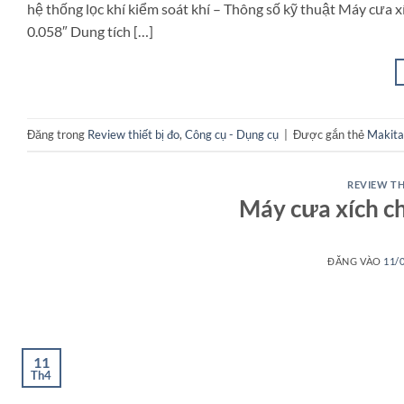
hệ thống lọc khí kiểm soát khí – Thông số kỹ thuật Máy cưa
0.058″ Dung tích […]
Đăng trong
Review thiết bị đo
,
Công cụ - Dụng cụ
|
Được gắn thẻ
Makit
REVIEW TH
Máy cưa xích c
ĐĂNG VÀO
11/
11
Th4