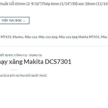
thuật Gỗ 65mm (2-9/16″)Thép 6mm (1/14″) Độ xọc 18mm (11/16″
TIẾP TỤC ĐỌC
→
a MT431
,
Maxtec
,
Máy cưa
,
Máy cưa lọng
,
Máy cưa lọng Makita MT431
,
Máy 
IẾT BỊ ĐO
,
CÔNG CỤ - DỤNG CỤ
hạy xăng Makita DCS7301
04/2014
BỞI
HUỲNH ĐỖ NHẬT PHÚC