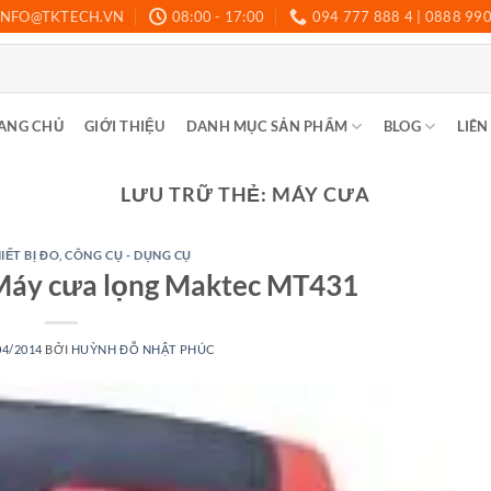
INFO@TKTECH.VN
08:00 - 17:00
094 777 888 4 | 0888 99
ANG CHỦ
GIỚI THIỆU
DANH MỤC SẢN PHẨM
BLOG
LIÊN
LƯU TRỮ THẺ:
MÁY CƯA
IẾT BỊ ĐO
,
CÔNG CỤ - DỤNG CỤ
Máy cưa lọng Maktec MT431
04/2014
BỞI
HUỲNH ĐỖ NHẬT PHÚC