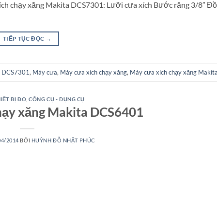
 xích chạy xăng Makita DCS7301: Lưỡi cưa xích Bước răng 3/8″ Đ
TIẾP TỤC ĐỌC
→
a DCS7301
,
Máy cưa
,
Máy cưa xích chạy xăng
,
Máy cưa xích chạy xăng Maki
IẾT BỊ ĐO
,
CÔNG CỤ - DỤNG CỤ
hạy xăng Makita DCS6401
04/2014
BỞI
HUỲNH ĐỖ NHẬT PHÚC