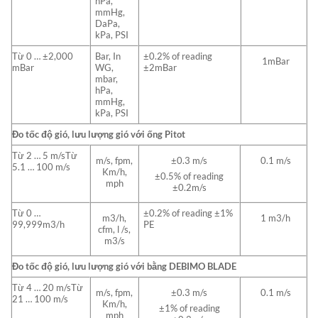
hPa,
mmHg,
DaPa,
kPa, PSI
Từ 0 … ±2,000
Bar, In
±0.2% of reading
1mBar
mBar
WG,
±2mBar
mbar,
hPa,
mmHg,
kPa, PSI
Đo tốc độ gió, lưu lượng gió với ống Pitot
Từ 2 … 5 m/sTừ
m/s, fpm,
±0.3 m/s
0.1 m/s
5.1 … 100 m/s
Km/h,
±0.5% of reading
mph
±0.2m/s
Từ 0 …
±0.2% of reading ±1%
m3/h,
1 m3/h
99,999m3/h
PE
cfm, l /s,
m3/s
Đo tốc độ gió, lưu lượng gió với bằng DEBIMO BLADE
Từ 4 … 20 m/sTừ
m/s, fpm,
±0.3 m/s
0.1 m/s
21 … 100 m/s
Km/h,
±1% of reading
mph