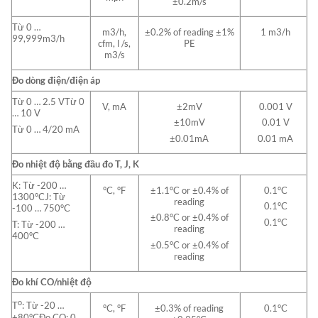
±0.2m/s
Từ 0 …
m3/h,
±0.2% of reading ±1%
1 m3/h
99,999m3/h
cfm, l /s,
PE
m3/s
Đo dòng điện/điện áp
Từ 0 … 2.5 VTừ 0
V, mA
±2mV
0.001 V
… 10 V
±10mV
0.01 V
Từ 0 … 4/20 mA
±0.01mA
0.01 mA
Đo nhiệt độ bằng đầu đo T, J, K
K: Từ -200 …
°C, °F
±1.1°C or ±0.4% of
0.1°C
1300°CJ: Từ
reading
0.1°C
-100 … 750°C
±0.8°C or ±0.4% of
0.1°C
T: Từ -200 …
reading
400°C
±0.5°C or ±0.4% of
reading
Đo khí CO/nhiệt độ
o
T
: Từ -20 …
°C, °F
±0.3% of reading
0.1°C
+80°CĐo CO: 0 …