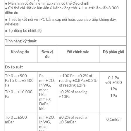
● Màn hình có đèn nền mầu xanh, có thể điều chỉnh
● Có thể cài đặt đo lên đến 6 kênh đồng thời● Lưu trữ lên đến 8.000
điểm đo
● Thiết bị kết nối với PC bằng cáp nối hoặc qua giao tiếp không dây
wireless.
● Tự động bù nhiệt độ
Tính năng kỹ thuật
Khoảng đo
Đơn vị
Độ chính xác
Độ phân giải
đo
Đo áp suất
Từ 0 … ±500
Pa,
± 100 Pa : ±0.2% of
0,1 Pa
PaTừ 0 … ±2500
mmH2O,
reading ±0.8Pa,±0.2%
với ±100
Pa
In WG,
of reading ±2Pa
1Pa
mbar,
Từ 0 … ±10,000
±0.2% of reading
hPa,
1Pa
Pa
±10Pa
mmHg,
DaPa,
kPa
Từ 0 … ±500
mmH2O,
±0.2% of reading
0,1mBar
mBar
In WG,
±0,5mBar
mbar,