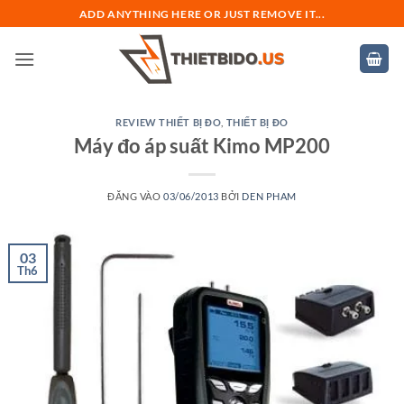
Bỏ
ADD ANYTHING HERE OR JUST REMOVE IT...
qua
nội
dung
REVIEW THIẾT BỊ ĐO
,
THIẾT BỊ ĐO
Máy đo áp suất Kimo MP200
ĐĂNG VÀO
03/06/2013
BỞI
DEN PHAM
03
Th6