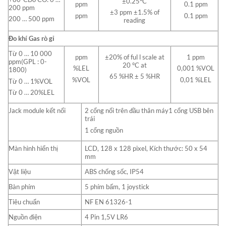
±0.25°C
ppm
0.1 ppm
200 ppm
±3 ppm ±1.5% of
ppm
0.1 ppm
200 … 500 ppm
reading
Đo khí Gas rò gỉ
Từ 0 … 10 000
ppm
±20% of ful l scale at
1 ppm
ppm(GPL : 0-
20 °C at
%LEL
0,001 %VOL
1800)
65 %HR ± 5 %HR
%VOL
0,01 %LEL
Từ 0 … 1%VOL
Từ 0 … 20%LEL
Jack module kết nối
2 cổng nối trên đầu thân máy1 cổng USB bên
trái
1 cổng nguồn
Màn hình hiển thị
LCD, 128 x 128 pixel, Kích thước: 50 x 54
mm
Vật liệu
ABS chống sốc, IP54
Bàn phím
5 phím bấm, 1 joystick
Tiêu chuẩn
NF EN 61326-1
Nguồn điện
4 Pin 1,5V LR6