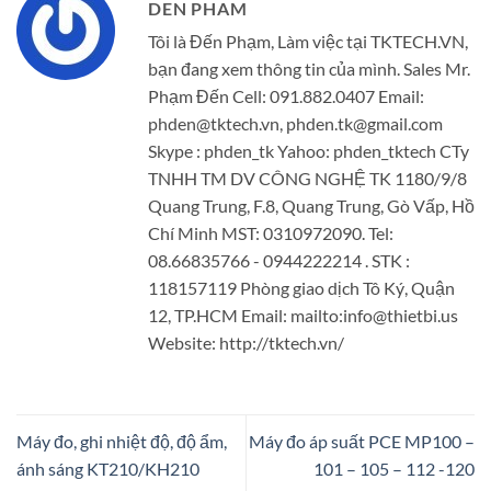
DEN PHAM
Tôi là Đến Phạm, Làm việc tại TKTECH.VN,
bạn đang xem thông tin của mình. Sales Mr.
Phạm Đến Cell: 091.882.0407 Email:
phden@tktech.vn, phden.tk@gmail.com
Skype : phden_tk Yahoo: phden_tktech CTy
TNHH TM DV CÔNG NGHỆ TK 1180/9/8
Quang Trung, F.8, Quang Trung, Gò Vấp, Hồ
Chí Minh MST: 0310972090. Tel:
08.66835766 - 0944222214 . STK :
118157119 Phòng giao dịch Tô Ký, Quận
12, TP.HCM Email: mailto:info@thietbi.us
Website: http://tktech.vn/
Máy đo, ghi nhiệt độ, độ ẩm,
Máy đo áp suất PCE MP100 –
ánh sáng KT210/KH210
101 – 105 – 112 -120