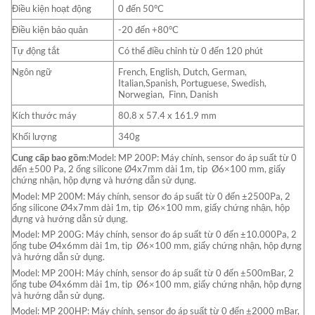
Điều kiện hoạt động
0 đến 50°C
Điều kiện bảo quản
-20 đến +80°C
Tự động tắt
Có thể điều chỉnh từ 0 đến 120 phút
Ngôn ngữ
French, English, Dutch, German,
Italian,Spanish, Portuguese, Swedish,
Norwegian, Finn, Danish
Kích thước máy
80.8 x 57.4 x 161.9 mm
Khối lượng
340g
Cung cấp bao gồm
:Model: MP 200P: Máy chính, sensor đo áp suất từ 0
đến ±500 Pa, 2 ống silicone Ø4x7mm dài 1m, tip Ø6×100 mm, giấy
chứng nhận, hộp đựng và hướng dẫn sử dụng.
Model: MP 200M: Máy chính, sensor đo áp suất từ 0 đến ±2500Pa, 2
ống silicone Ø4x7mm dài 1m, tip Ø6×100 mm, giấy chứng nhận, hộp
đựng và hướng dẫn sử dụng.
Model: MP 200G: Máy chính, sensor đo áp suất từ 0 đến ±10.000Pa, 2
ống tube Ø4x6mm dài 1m, tip Ø6×100 mm, giấy chứng nhận, hộp đựng
và hướng dẫn sử dụng.
Model: MP 200H: Máy chính, sensor đo áp suất từ 0 đến ±500mBar, 2
ống tube Ø4x6mm dài 1m, tip Ø6×100 mm, giấy chứng nhận, hộp đựng
và hướng dẫn sử dụng.
Model: MP 200HP: Máy chính, sensor đo áp suất từ 0 đến ±2000 mBar,