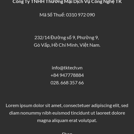
Công Ty TNHH Thương Mại Dịch Vụ Công Nghệ TK
Mã Số Thuế: 0310 972 090
232/14 Đường số 9, Phường 9,
Gò Vấp, Hồ Chí Minh, Việt Nam.
info@tktech.vn
+84 947778884
028. 668 357 66
Lorem ipsum dolor sit amet, consectetuer adipiscing elit, sed
diam nonummy nibh euismod tincidunt ut laoreet dolore
magna aliquam erat volutpat.
Shop