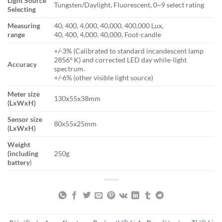
Light Source
Tungsten/Daylight, Fluorescent, 0~9 select rating
Selecting
Measuring
40, 400, 4,000, 40,000, 400,000 Lux,
range
40, 400, 4,000, 40,000, Foot-candle
+/-3% (Calibrated to standard incandescent lamp
2856º K) and corrected LED day while-light
Accuracy
spectrum.
+/-6% (other visible light source)
Meter size
130x55x38mm
(LxWxH)
Sensor size
80x55x25mm
(LxWxH)
Weight
(including
250g
battery
)