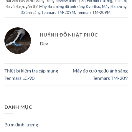
Bài viết này được đăng trong
Review thiết bị đo
,
Đo môi trường
,
Thiết bị
đo
và được gắn thẻ
Máy đo cường độ ánh sáng Kyoritsu
,
Máy đo cường
độ ánh sáng Tenmars TM-209M
,
Tenmars TM-209M
.
HUỲNH ĐỖ NHẬT PHÚC
Dev
Thiết bị kiểm tra cáp mạng
Máy đo cường độ ánh sáng
Tenmars LC-90
Tenmars TM-209
DANH MỤC
Bơm định lượng