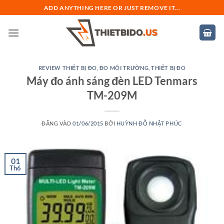
Bỏ
ADD ANYTHING HERE OR JUST REMOVE IT...
qua
nội
dung
REVIEW THIẾT BỊ ĐO
,
ĐO MÔI TRƯỜNG
,
THIẾT BỊ ĐO
Máy đo ánh sáng đèn LED Tenmars
TM-209M
ĐĂNG VÀO
01/06/2015
BỞI
HUỲNH ĐỖ NHẬT PHÚC
01
Th6