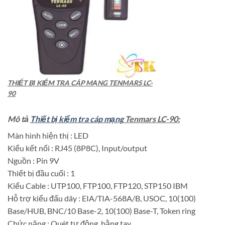
THIẾT BỊ KIỂM TRA CÁP MẠNG TENMARS LC-
90
Mô tả
Thiết bị kiểm tra cáp mạng
Tenmars LC-90:
Màn hình hiện thị : LED
Kiểu kết nối : RJ45 (8P8C), Input/output
Nguồn : Pin 9V
Thiết bị đầu cuối : 1
Kiểu Cable : UTP100, FTP100, FTP120, STP150 IBM
Hỗ trợ kiểu đấu dây : EIA/TIA-568A/B, USOC, 10(100)
Base/HUB, BNC/10 Base-2, 10(100) Base-T, Token ring
Chức năng : Quét tự động, bằng tay