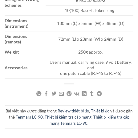
BNC/10 Base-2
Schemes
10(100) Base-T, Token ring
Dimensions
130mm (L) x 56mm (W) x 38mm (D)
(instrument)
Dimensions
72mm (L) x 23mm (W) x 24mm (D)
(remote)
Weight
250g approx.
User’s manual, carrying case, 9 volt battery,
Accessories
and
one patch cable (RJ-45 to RJ-45)
Bài viết này được đăng trong
Review thiết bị đo
,
Thiết bị đo
và được gắn
thẻ
Tenmars LC-90
,
Thiết bị kiểm tra cáp mạng
,
Thiết bị kiểm tra cáp
mạng Tenmars LC-90
.