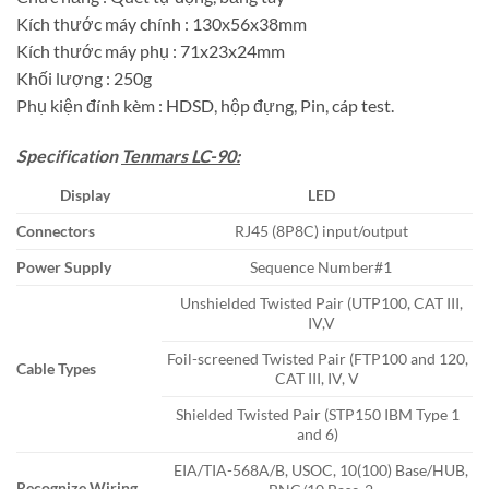
Kích thước máy chính : 130x56x38mm
Kích thước máy phụ : 71x23x24mm
Khối lượng : 250g
Phụ kiện đính kèm : HDSD, hộp đựng, Pin, cáp test.
Specification
Tenmars LC-90:
Display
LED
Connectors
RJ45 (8P8C) input/output
Power Supply
Sequence Number#1
Unshielded Twisted Pair (UTP100, CAT III,
IV,V
Foil-screened Twisted Pair (FTP100 and 120,
Cable Types
CAT III, IV, V
Shielded Twisted Pair (STP150 IBM Type 1
and 6)
EIA/TIA-568A/B, USOC, 10(100) Base/HUB,
Recognize Wiring