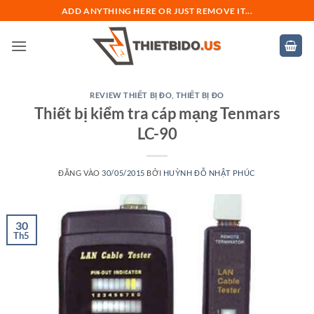
Bỏ
ADD ANYTHING HERE OR JUST REMOVE IT...
qua
nội
dung
REVIEW THIẾT BỊ ĐO
,
THIẾT BỊ ĐO
Thiết bị kiểm tra cáp mạng Tenmars
LC-90
ĐĂNG VÀO
30/05/2015
BỞI
HUỲNH ĐỖ NHẬT PHÚC
30
Th5