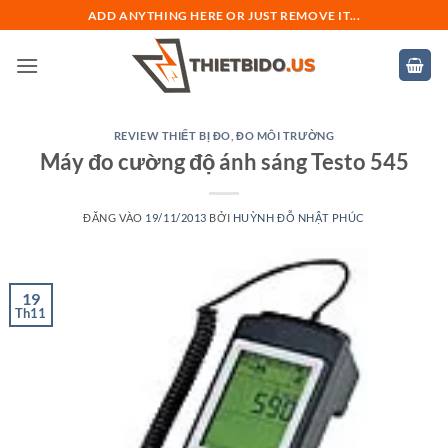
Bỏ
ADD ANYTHING HERE OR JUST REMOVE IT...
qua
nội
dung
REVIEW THIẾT BỊ ĐO
,
ĐO MÔI TRƯỜNG
Máy đo cường độ ánh sáng Testo 545
ĐĂNG VÀO
19/11/2013
BỞI
HUỲNH ĐỖ NHẬT PHÚC
19
Th11