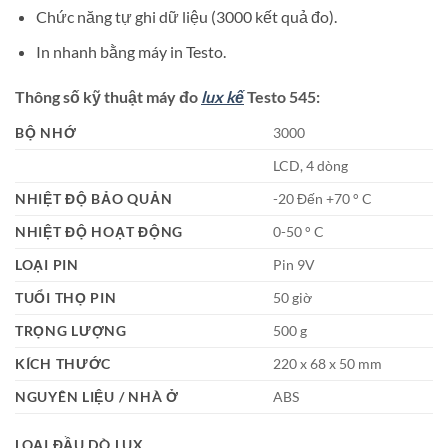
Chức năng tự ghi dữ liệu (3000 kết quả đo).
In nhanh bằng máy in Testo.
Thông số kỹ thuật máy đo
lux kế
Testo 545:
BỘ NHỚ
3000
LCD, 4 dòng
NHIỆT ĐỘ BẢO QUẢN
-20 Đến +70 ° C
NHIỆT ĐỘ HOẠT ĐỘNG
0-50 ° C
LOẠI PIN
Pin 9V
TUỔI THỌ PIN
50 giờ
TRỌNG LƯỢNG
500 g
KÍCH THƯỚC
220 x 68 x 50 mm
NGUYÊN LIỆU / NHÀ Ở
ABS
LOẠI ĐẦU DÒ LUX