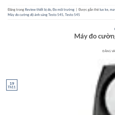
Đăng trong
Review thiết bị đo
,
Đo môi trường
|
Được gắn thẻ
lux ke
,
may
Máy đo cường độ ánh sáng Testo 545
,
Testo 545
Máy đo cường
ĐĂNG V
19
Th11