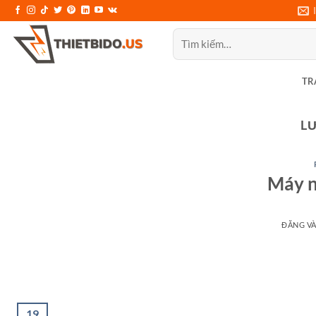
Bỏ
qua
Tìm
nội
kiếm:
dung
TR
L
Máy n
ĐĂNG V
19