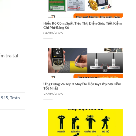
Hiểu Rõ Công Suất Tiêu Thụ Điện Giúp Tiết Kiệm
Chi Phí Đáng Kể
04/03/2025
m tra tại
Ứng Dụng Và Top 3 Máy Đo Độ Dày Lớp Mạ Kẽm
Tốt Nhất
26/02/2025
o 545
,
Testo