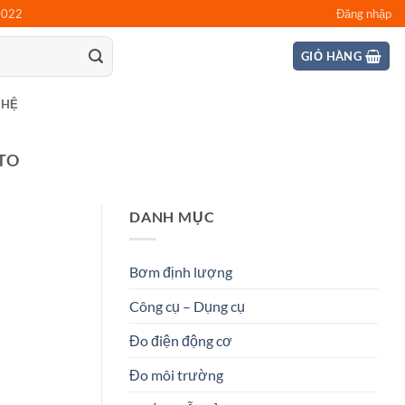
0022
Đăng nhập
GIỎ HÀNG
 HỆ
TO
DANH MỤC
Bơm định lượng
Công cụ – Dụng cụ
Đo điện động cơ
Đo môi trường