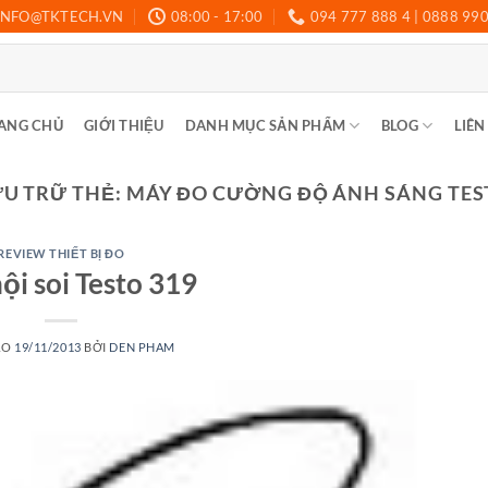
INFO@TKTECH.VN
08:00 - 17:00
094 777 888 4 | 0888 99
ANG CHỦ
GIỚI THIỆU
DANH MỤC SẢN PHẨM
BLOG
LIÊN
ƯU TRỮ THẺ:
MÁY ĐO CƯỜNG ĐỘ ÁNH SÁNG TES
REVIEW THIẾT BỊ ĐO
ội soi Testo 319
ÀO
19/11/2013
BỞI
DEN PHAM