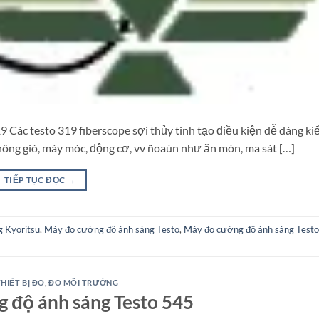
9 Các testo 319 fiberscope sợi thủy tinh tạo điều kiện dễ dàng kiể
hông gió, máy móc, động cơ, vv ñoaùn như ăn mòn, ma sát […]
TIẾP TỤC ĐỌC
→
 Kyoritsu
,
Máy đo cường độ ánh sáng Testo
,
Máy đo cường độ ánh sáng Test
HIẾT BỊ ĐO
,
ĐO MÔI TRƯỜNG
 độ ánh sáng Testo 545