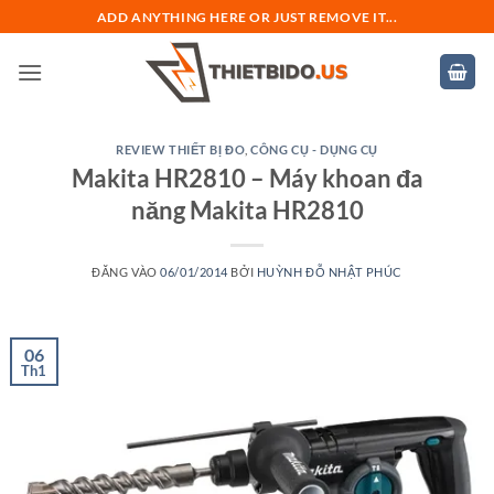
Bỏ
ADD ANYTHING HERE OR JUST REMOVE IT...
qua
nội
dung
REVIEW THIẾT BỊ ĐO
,
CÔNG CỤ - DỤNG CỤ
Makita HR2810 – Máy khoan đa
năng Makita HR2810
ĐĂNG VÀO
06/01/2014
BỞI
HUỲNH ĐỖ NHẬT PHÚC
06
Th1