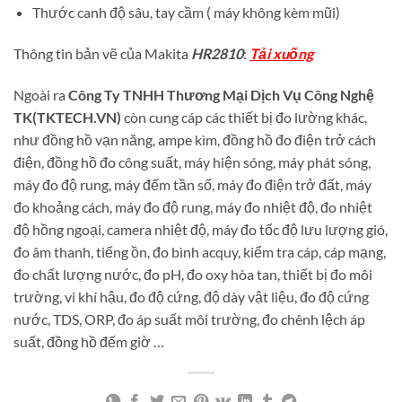
Thước canh độ sâu, tay cầm ( máy không kèm mũi)
Thông tin bản vẽ của Makita
HR2810
:
Tải xuống
Ngoài ra
Công Ty TNHH Thương Mại Dịch Vụ Công Nghệ
TK(TKTECH.VN)
còn cung cáp các thiết bị đo lường khác,
như đồng hồ vạn năng, ampe kìm, đồng hồ đo điện trở cách
điện, đồng hồ đo công suất, máy hiện sóng, máy phát sóng,
máy đo độ rung, máy đếm tần số, máy đo điện trở đất, máy
đo khoảng cách, máy đo độ rung, máy đo nhiệt độ, đo nhiệt
độ hồng ngoại, camera nhiệt độ, máy đo tốc độ lưu lượng gió,
đo âm thanh, tiếng ồn, đo bình acquy, kiểm tra cáp, cáp mạng,
đo chất lượng nước, đo pH, đo oxy hòa tan, thiết bị đo môi
trường, vi khí hậu, đo độ cứng, độ dày vật liệu, đo độ cứng
nước, TDS, ORP, đo áp suất môi trường, đo chênh lệch áp
suất, đồng hồ đếm giờ …