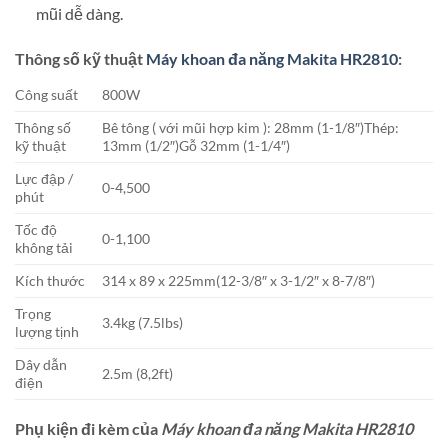
mũi dễ dàng.
Thông số kỹ thuật
Máy khoan đa năng Makita HR2810
:
Công suất
800W
Thông số
Bê tông ( với mũi hợp kim ): 28mm (1-1/8″)Thép:
kỹ thuật
13mm (1/2″)Gỗ 32mm (1-1/4″)
Lực đập /
0-4,500
phút
Tốc độ
0-1,100
không tải
Kích thước
314 x 89 x 225mm(12-3/8″ x 3-1/2″ x 8-7/8″)
Trọng
3.4kg (7.5lbs)
lượng tịnh
Dây dẫn
2.5m (8,2ft)
điện
Phụ kiện đi kèm của
Máy khoan đa năng Makita HR2810