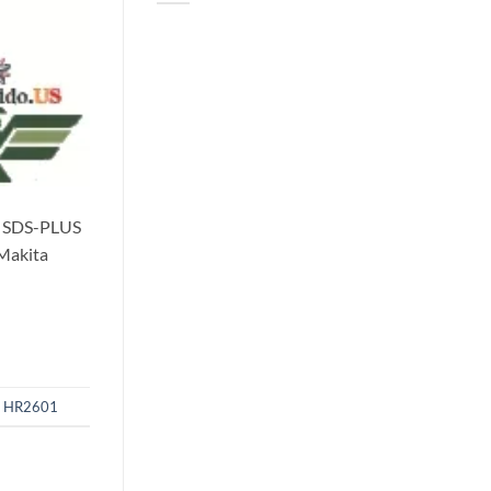
i SDS-PLUS
 Makita
a HR2601