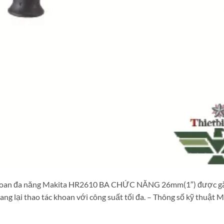
khoan đa năng Makita HR2610 BA CHỨC NĂNG 26mm(1″) được gắ
g lại thao tác khoan với công suất tối đa. – Thông số kỹ thuật 