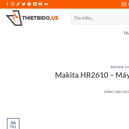
Bỏ
qua
Tìm
nội
kiếm:
dung
TR
REVIEW TH
Makita HR2610 – Máy
ĐĂNG VÀO
06/
06
Th1