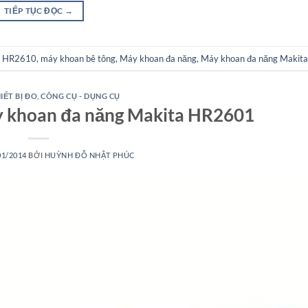
TIẾP TỤC ĐỌC
→
a HR2610
,
máy khoan bê tông
,
Máy khoan đa năng
,
Máy khoan đa năng Makit
IẾT BỊ ĐO
,
CÔNG CỤ - DỤNG CỤ
 khoan đa năng Makita HR2601
01/2014
BỞI
HUỲNH ĐỖ NHẬT PHÚC