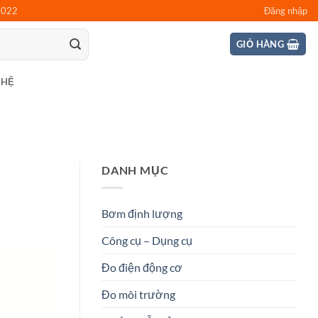
0022
Đăng nhập
GIỎ HÀNG
 HỆ
DANH MỤC
Bơm định lượng
Công cụ – Dụng cụ
Đo điện động cơ
Đo môi trường