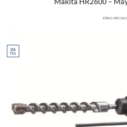
Makita HR2600 – Máy
ĐĂNG VÀO
06/
06
Th1