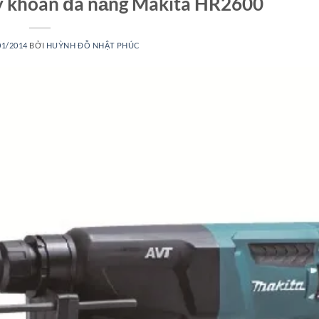
 khoan đa năng Makita HR2600
01/2014
BỞI
HUỲNH ĐỖ NHẬT PHÚC