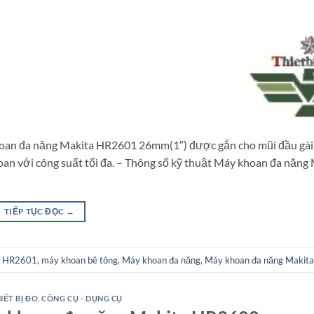
oan đa năng Makita HR2601 26mm(1″) được gắn cho mũi đầu gà
oan với công suất tối đa. – Thông số kỹ thuật Máy khoan đa năng
TIẾP TỤC ĐỌC
→
a HR2601
,
máy khoan bê tông
,
Máy khoan đa năng
,
Máy khoan đa năng Makit
IẾT BỊ ĐO
,
CÔNG CỤ - DỤNG CỤ