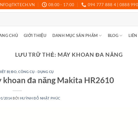
INFO@TKTECH.VN
08:00 - 17:00
094 777 888 4 | 0888 99
ANG CHỦ
GIỚI THIỆU
DANH MỤC SẢN PHẨM
BLOG
LIÊN
LƯU TRỮ THẺ:
MÁY KHOAN ĐA NĂNG
IẾT BỊ ĐO
,
CÔNG CỤ - DỤNG CỤ
 khoan đa năng Makita HR2610
01/2014
BỞI
HUỲNH ĐỖ NHẬT PHÚC