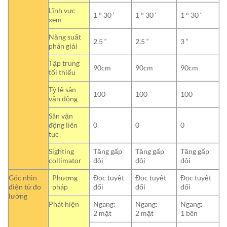
Lĩnh vực
1 ° 30 ‘
1 ° 30 ‘
1 ° 30 ‘
xem
Năng suất
2.5 “
2.5 “
3 “
phân giải
Tập trung
90cm
90cm
90cm
tối thiểu
Tỷ lệ sân
100
100
100
vận động
Sân vận
động liên
0
0
0
tục
Sighting
Tăng gấp
Tăng gấp
Tăng gấp
collimator
đôi
đôi
đôi
Góc nhìn
Phương
Đọc tuyệt
Đọc tuyệt
Đọc tuyệt
điện tử đo
pháp
đối
đối
đối
lường
Phát hiện
Ngang:
Ngang:
Ngang:
2 mặt
2 mặt
1 bên