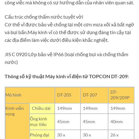
công việc mà không có sự hướng dẫn của nhân viên quan sát.
Cấu trúc chống thấm nước tuyệt vời
Cơ thể vĩ được bảo vệ chống lại một cơn mưa xối xả bất ngờ
và bụi bẩn.Máy kinh vĩ có thể được sử dụng đáng tin cậy tại
các địa điểm làm việc dưới điều kiện khắc nghiệt.
JIS C 0920 Lớp bảo vệ IP66 (loại chống bụi và chống thấm
nước)
Thông số kỹ thuật Máy kinh vĩ điện tử TOPCON DT-209:
DT-
Mô hình
DT-205
DT-207
209/209P
Kính viễn
Chiều dài
149mm
149mm
149mm
vọng
Ống kính
45mm
45mm
40mm
mục tiêu
Phóng đại
30 x
30 x
26 x