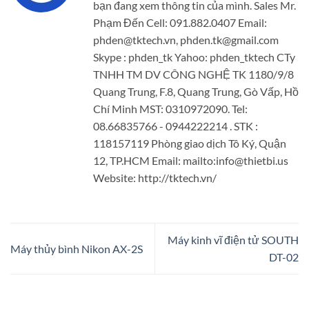
bạn đang xem thông tin của mình. Sales Mr.
Phạm Đến Cell: 091.882.0407 Email:
phden@tktech.vn, phden.tk@gmail.com
Skype : phden_tk Yahoo: phden_tktech CTy
TNHH TM DV CÔNG NGHỆ TK 1180/9/8
Quang Trung, F.8, Quang Trung, Gò Vấp, Hồ
Chí Minh MST: 0310972090. Tel:
08.66835766 - 0944222214 . STK :
118157119 Phòng giao dịch Tô Ký, Quận
12, TP.HCM Email: mailto:info@thietbi.us
Website: http://tktech.vn/
Máy kinh vĩ điện tử SOUTH
Máy thủy bình Nikon AX-2S
DT-02