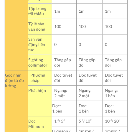
Tập trung
1m
1m
1m
tối thiểu
Tỷ lệ sân
100
100
100
vận động
Sân vận
động liên
0
0
0
tục
Sighting
Tăng gấp
Tăng gấp
Tăng gấp
collimator
đôi
đôi
đôi
Góc nhìn
Phương
Đọc tuyệt
Đọc tuyệt
Đọc tuyệt
điện tử đo
pháp
đối
đối
đối
lường
Phát hiện
Ngang:
Ngang:
Ngang:
2 mặt
2 mặt
1 bên
Dọc:
Dọc:
Dọc:
1 bên
1 bên
1 bên
Đọc
1 “/ 5”
5 “/ 10”
10 “/ 20”
Miimum
0.2mgon /
1mgon /
2mgon /