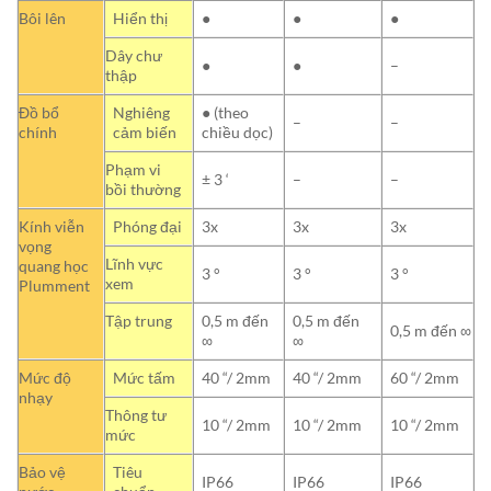
Bôi lên
Hiển thị
●
●
●
Dây chư
●
●
–
thập
Đồ bổ
Nghiêng
● (theo
–
–
chính
cảm biến
chiều dọc)
Phạm vi
± 3 ‘
–
–
bồi thường
Kính viễn
Phóng đại
3x
3x
3x
vọng
Lĩnh vực
quang học
3 °
3 °
3 °
xem
Plumment
Tập trung
0,5 m đến
0,5 m đến
0,5 m đến ∞
∞
∞
Mức độ
Mức tấm
40 “/ 2mm
40 “/ 2mm
60 “/ 2mm
nhạy
Thông tư
10 “/ 2mm
10 “/ 2mm
10 “/ 2mm
mức
Bảo vệ
Tiêu
IP66
IP66
IP66