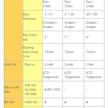
Dọc:
Dọc:
Dọc:
1 bên
1 bên
1 bên
Đọc
1 “/ 5”
5 “/ 10”
10 “/ 20”
Miimum
0.2mgon /
1mgon /
2mgon /
1mgon
2mgon
5mgon
Độ chính
5 “
7 “
9 “
xác
Đường
kính vòng
71mm
71mm
71mm
tròn
Hiển thị
Đơn vị
2 mặt
2 mặt
1 bên
LCD
LCD
LCD
7segments
7segments
7segments
Kết nối
Đầu ra dữ
tín hiệu
● (RC-232)
–
–
liệu
nối tiếp
Bôi lên
Hiển thị
●
●
●