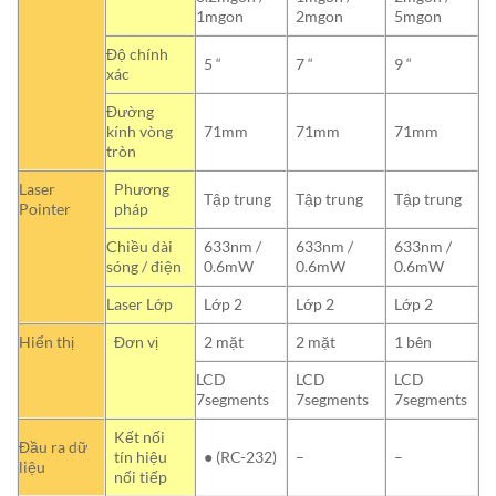
1mgon
2mgon
5mgon
Độ chính
5 “
7 “
9 “
xác
Đường
kính vòng
71mm
71mm
71mm
tròn
Laser
Phương
Tập trung
Tập trung
Tập trung
Pointer
pháp
Chiều dài
633nm /
633nm /
633nm /
sóng / điện
0.6mW
0.6mW
0.6mW
Laser Lớp
Lớp 2
Lớp 2
Lớp 2
Hiển thị
Đơn vị
2 mặt
2 mặt
1 bên
LCD
LCD
LCD
7segments
7segments
7segments
Kết nối
Đầu ra dữ
tín hiệu
● (RC-232)
–
–
liệu
nối tiếp