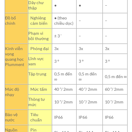
Dây chư
●
●
–
thập
Đồ bổ
Nghiêng
● (theo
–
–
chính
cảm biến
chiều dọc)
Phạm vi
± 3 ‘
–
–
bồi thường
Kính viễn
Phóng đại
3x
3x
3x
vọng
Lĩnh vực
quang học
3 °
3 °
3 °
xem
Plumment
Tập trung
0,5 m đến
0,5 m đến
0,5 m đến ∞
∞
∞
Mức độ
Mức tấm
40 “/ 2mm
40 “/ 2mm
60 “/ 2mm
nhạy
Thông tư
10 “/ 2mm
10 “/ 2mm
10 “/ 2mm
mức
Bảo vệ
Tiêu
IP66
IP66
IP66
nước
chuẩn
Nguồn
Pin