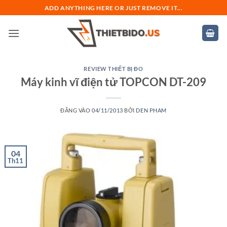
Bỏ
ADD ANYTHING HERE OR JUST REMOVE IT...
qua
nội
dung
REVIEW THIẾT BỊ ĐO
Máy kinh vĩ điện tử TOPCON DT-209
ĐĂNG VÀO
04/11/2013
BỞI
DEN PHAM
04
Th11