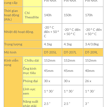
Pin 4AA
Pin 4AA
Pin 4AA
cung cấp
Thời gian
Chỉ
hoạt động
140h
150h
170h
Theodlite
(Alk.)
-20 ° C
-20 ° C đến
-20 ° C đến
Nhiệt độ hoạt động.
đến + 50 °
+ 50 ° C
+ 50 ° C
C
Trọng lượng
4.1kg
4.1kg
3.4/3.8kg
Mô hình
DT-205L
DT-207L
DT-209L
Kính viễn
Chiều dài
152mm
152mm
152mm
vọng
Ống kính
45mm
45mm
40mm
mục tiêu
Phóng đại
30 x
30 x
26 x
Lĩnh vực
1 ° 30 ‘
1 ° 30 ‘
1 ° 30 ‘
xem
Năng suất
2.5 “
2.5 “
3 “
phân giải