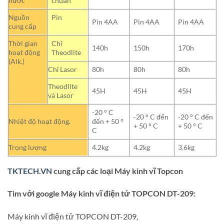
nước
chuẩn
Nguồn
Pin
Pin 4AA
Pin 4AA
Pin 4AA
cung cấp
Thời gian
Chỉ
140h
150h
170h
hoạt động
Theodlite
(Alk.)
Chỉ Lasor
80h
80h
80h
Theodlite
45H
45H
45H
và Lasor
-20 ° C
-20 ° C đến
-20 ° C đến
Nhiệt độ hoạt động.
đến + 50 °
+ 50 ° C
+ 50 ° C
C
Trọng lượng
4.2kg
4.2kg
3.6kg
TKTECH.VN
cung cấp các loại Máy kinh vĩ Topcon
Tìm với google Máy kinh vĩ điện tử TOPCON DT-209:
Máy kinh vĩ điện tử TOPCON DT-209,