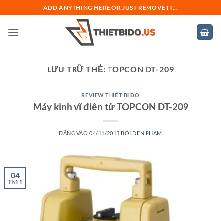
Bỏ
ADD ANYTHING HERE OR JUST REMOVE IT...
qua
nội
dung
LƯU TRỮ THẺ:
TOPCON DT-209
REVIEW THIẾT BỊ ĐO
Máy kinh vĩ điện tử TOPCON DT-209
ĐĂNG VÀO
04/11/2013
BỞI
DEN PHAM
04
Th11