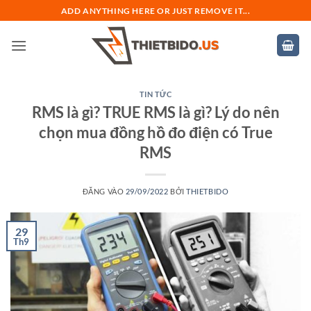
Bỏ
ADD ANYTHING HERE OR JUST REMOVE IT...
qua
nội
dung
TIN TỨC
RMS là gì? TRUE RMS là gì? Lý do nên
chọn mua đồng hồ đo điện có True
RMS
ĐĂNG VÀO
29/09/2022
BỞI
THIETBIDO
29
Th9