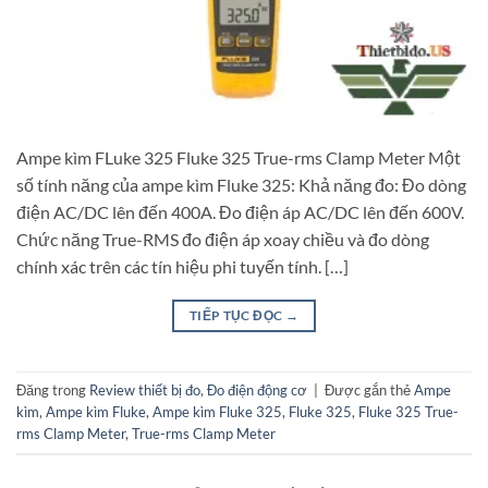
Ampe kìm FLuke 325 Fluke 325 True-rms Clamp Meter Một
số tính năng của ampe kìm Fluke 325: Khả năng đo: Đo dòng
điện AC/DC lên đến 400A. Đo điện áp AC/DC lên đến 600V.
Chức năng True-RMS đo điện áp xoay chiều và đo dòng
chính xác trên các tín hiệu phi tuyến tính. […]
TIẾP TỤC ĐỌC
→
Đăng trong
Review thiết bị đo
,
Đo điện động cơ
|
Được gắn thẻ
Ampe
kìm
,
Ampe kìm Fluke
,
Ampe kìm Fluke 325
,
Fluke 325
,
Fluke 325 True-
rms Clamp Meter
,
True-rms Clamp Meter