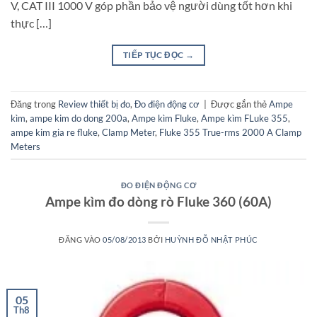
V, CAT III 1000 V góp phần bảo vệ người dùng tốt hơn khi
thực […]
TIẾP TỤC ĐỌC
→
Đăng trong
Review thiết bị đo
,
Đo điện động cơ
|
Được gắn thẻ
Ampe
kìm
,
ampe kim do dong 200a
,
Ampe kìm Fluke
,
Ampe kìm FLuke 355
,
ampe kim gia re fluke
,
Clamp Meter
,
Fluke 355 True-rms 2000 A Clamp
Meters
ĐO ĐIỆN ĐỘNG CƠ
Ampe kìm đo dòng rò Fluke 360 (60A)
ĐĂNG VÀO
05/08/2013
BỞI
HUỲNH ĐỖ NHẬT PHÚC
05
Th8