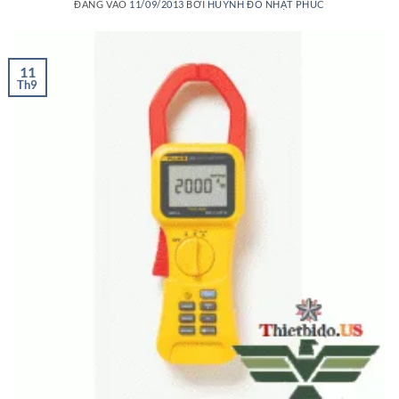
ĐĂNG VÀO
11/09/2013
BỞI
HUỲNH ĐỖ NHẬT PHÚC
11
Th9