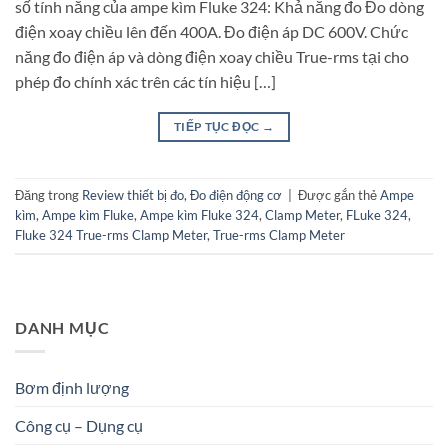
số tính năng của ampe kìm Fluke 324: Khả năng đo Đo dòng
điện xoay chiều lên đến 400A. Đo điện áp DC 600V. Chức
năng đo điện áp và dòng điện xoay chiều True-rms tại cho
phép đo chính xác trên các tín hiệu […]
TIẾP TỤC ĐỌC
→
Đăng trong
Review thiết bị đo
,
Đo điện động cơ
|
Được gắn thẻ
Ampe
kìm
,
Ampe kìm Fluke
,
Ampe kìm Fluke 324
,
Clamp Meter
,
FLuke 324
,
Fluke 324 True-rms Clamp Meter
,
True-rms Clamp Meter
DANH MỤC
Bơm định lượng
Công cụ – Dụng cụ