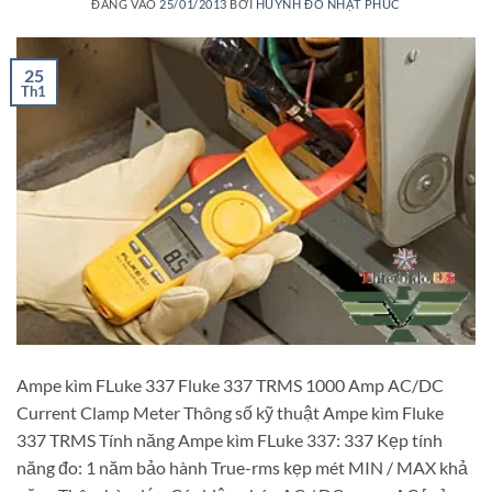
ĐĂNG VÀO
25/01/2013
BỞI
HUỲNH ĐỖ NHẬT PHÚC
25
Th1
Ampe kìm FLuke 337 Fluke 337 TRMS 1000 Amp AC/DC
Current Clamp Meter Thông số kỹ thuật Ampe kìm Fluke
337 TRMS Tính năng Ampe kìm FLuke 337: 337 Kẹp tính
năng đo: 1 năm bảo hành True-rms kẹp mét MIN / MAX khả