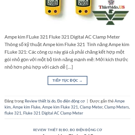
Ampe kìm FLuke 321 Fluke 321 Digital AC Clamp Meter
Thông số kỹ thuật Ampe kìm Fluke 321 Tính năng Ampe kìm
FLuke 321: Các công cụ này giá cả phải chăng kết hợp một
gói nhỏ gọn với một bộ tính năng mạnh mẽ: Mới kích thước
nhỏ hơn phù hợp với cách dễ […]
TIẾP TỤC ĐỌC
→
Đăng trong
Review thiết bị đo
,
Đo điện động cơ
|
Được gắn thẻ
Ampe
kìm
,
Ampe kìm Fluke
,
Ampe kìm Fluke 321
,
Clamp Meter
,
Clamp Meters
,
fluke 321
,
Fluke 321 Digital AC Clamp Meter
REVIEW THIẾT BỊ ĐO
,
ĐO ĐIỆN ĐỘNG CƠ