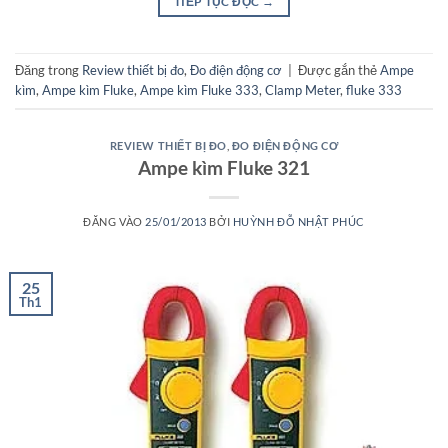
TIẾP TỤC ĐỌC
→
Đăng trong
Review thiết bị đo
,
Đo điện động cơ
|
Được gắn thẻ
Ampe
kìm
,
Ampe kìm Fluke
,
Ampe kìm Fluke 333
,
Clamp Meter
,
fluke 333
REVIEW THIẾT BỊ ĐO
,
ĐO ĐIỆN ĐỘNG CƠ
Ampe kìm Fluke 321
ĐĂNG VÀO
25/01/2013
BỞI
HUỲNH ĐỖ NHẬT PHÚC
25
Th1