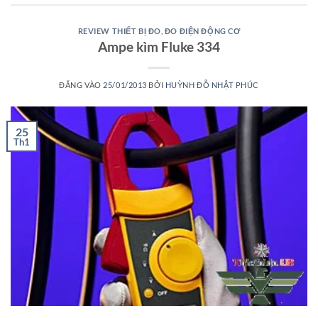
REVIEW THIẾT BỊ ĐO
,
ĐO ĐIỆN ĐỘNG CƠ
Ampe kìm Fluke 334
ĐĂNG VÀO
25/01/2013
BỞI
HUỲNH ĐỖ NHẬT PHÚC
25
Th1