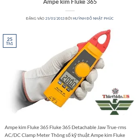
Ampe kìm Fluke 365
ĐĂNG VÀO
25/01/2013
BỞI
HUỲNH ĐỖ NHẬT PHÚC
25
Th1
Ampe kìm Fluke 365 Fluke 365 Detachable Jaw True-rms
AC/DC Clamp Meter Thông số kỹ thuật Ampe kìm Fluke