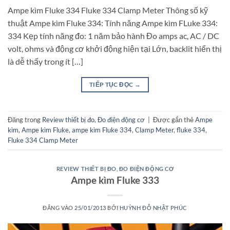
Ampe kìm Fluke 334 Fluke 334 Clamp Meter Thông số kỹ
thuật Ampe kìm Fluke 334: Tính năng Ampe kìm FLuke 334:
334 Kẹp tính năng đo: 1 năm bảo hành Đo amps ac, AC / DC
volt, ohms và động cơ khởi động hiện tại Lớn, backlit hiển thị
là dễ thấy trong ít […]
TIẾP TỤC ĐỌC
→
Đăng trong
Review thiết bị đo
,
Đo điện động cơ
|
Được gắn thẻ
Ampe
kìm
,
Ampe kìm Fluke
,
ampe kìm Fluke 334
,
Clamp Meter
,
fluke 334
,
Fluke 334 Clamp Meter
REVIEW THIẾT BỊ ĐO
,
ĐO ĐIỆN ĐỘNG CƠ
Ampe kìm Fluke 333
ĐĂNG VÀO
25/01/2013
BỞI
HUỲNH ĐỖ NHẬT PHÚC