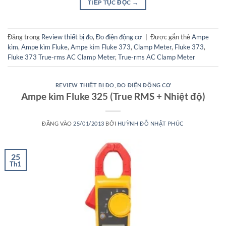
TIẾP TỤC ĐỌC
→
Đăng trong
Review thiết bị đo
,
Đo điện động cơ
|
Được gắn thẻ
Ampe
kìm
,
Ampe kìm Fluke
,
Ampe kìm Fluke 373
,
Clamp Meter
,
Fluke 373
,
Fluke 373 True-rms AC Clamp Meter
,
True-rms AC Clamp Meter
REVIEW THIẾT BỊ ĐO
,
ĐO ĐIỆN ĐỘNG CƠ
Ampe kìm Fluke 325 (True RMS + Nhiệt độ)
ĐĂNG VÀO
25/01/2013
BỞI
HUỲNH ĐỖ NHẬT PHÚC
25
Th1