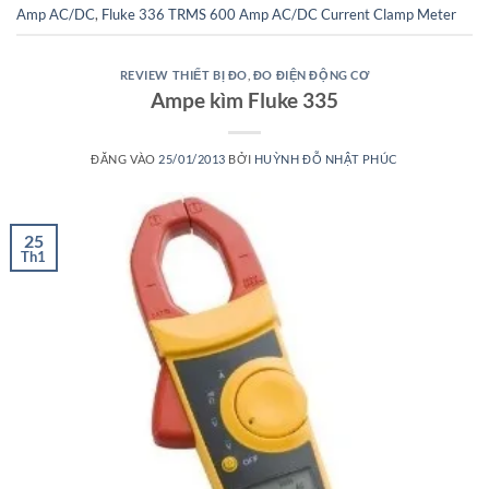
Amp AC/DC
,
Fluke 336 TRMS 600 Amp AC/DC Current Clamp Meter
REVIEW THIẾT BỊ ĐO
,
ĐO ĐIỆN ĐỘNG CƠ
Ampe kìm Fluke 335
ĐĂNG VÀO
25/01/2013
BỞI
HUỲNH ĐỖ NHẬT PHÚC
25
Th1