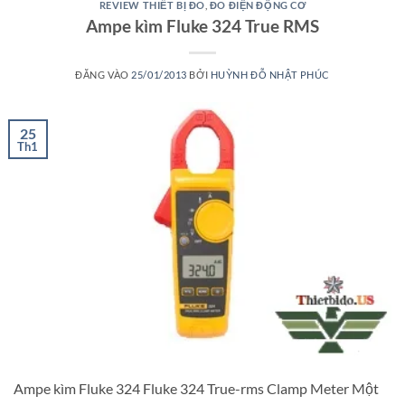
REVIEW THIẾT BỊ ĐO
,
ĐO ĐIỆN ĐỘNG CƠ
Ampe kìm Fluke 324 True RMS
ĐĂNG VÀO
25/01/2013
BỞI
HUỲNH ĐỖ NHẬT PHÚC
25
Th1
Ampe kìm Fluke 324 Fluke 324 True-rms Clamp Meter Một