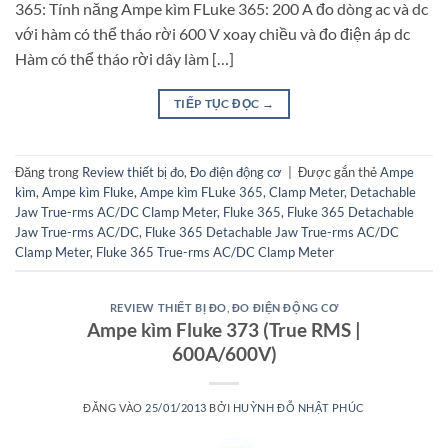
365: Tính năng Ampe kìm FLuke 365: 200 A đo dòng ac và dc
với hàm có thể tháo rời 600 V xoay chiều và đo điện áp dc
Hàm có thể tháo rời dây làm […]
TIẾP TỤC ĐỌC
→
Đăng trong
Review thiết bị đo
,
Đo điện động cơ
|
Được gắn thẻ
Ampe
kìm
,
Ampe kìm Fluke
,
Ampe kìm FLuke 365
,
Clamp Meter
,
Detachable
Jaw True-rms AC/DC Clamp Meter
,
Fluke 365
,
Fluke 365 Detachable
Jaw True-rms AC/DC
,
Fluke 365 Detachable Jaw True-rms AC/DC
Clamp Meter
,
Fluke 365 True-rms AC/DC Clamp Meter
REVIEW THIẾT BỊ ĐO
,
ĐO ĐIỆN ĐỘNG CƠ
Ampe kìm Fluke 373 (True RMS |
600A/600V)
ĐĂNG VÀO
25/01/2013
BỞI
HUỲNH ĐỖ NHẬT PHÚC