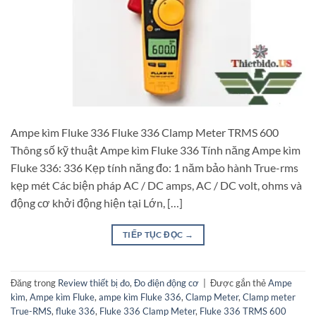
Ampe kìm Fluke 336 Fluke 336 Clamp Meter TRMS 600
Thông số kỹ thuật Ampe kìm Fluke 336 Tính năng Ampe kìm
Fluke 336: 336 Kẹp tính năng đo: 1 năm bảo hành True-rms
kẹp mét Các biện pháp AC / DC amps, AC / DC volt, ohms và
động cơ khởi động hiện tại Lớn, […]
TIẾP TỤC ĐỌC
→
Đăng trong
Review thiết bị đo
,
Đo điện động cơ
|
Được gắn thẻ
Ampe
kìm
,
Ampe kìm Fluke
,
ampe kìm Fluke 336
,
Clamp Meter
,
Clamp meter
True-RMS
,
fluke 336
,
Fluke 336 Clamp Meter
,
Fluke 336 TRMS 600