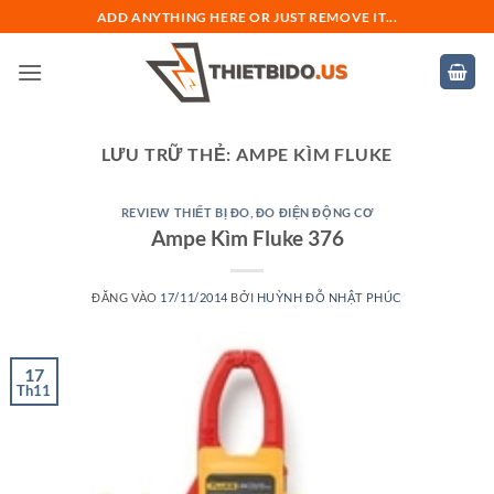
Bỏ
ADD ANYTHING HERE OR JUST REMOVE IT...
qua
nội
dung
LƯU TRỮ THẺ:
AMPE KÌM FLUKE
REVIEW THIẾT BỊ ĐO
,
ĐO ĐIỆN ĐỘNG CƠ
Ampe Kìm Fluke 376
ĐĂNG VÀO
17/11/2014
BỞI
HUỲNH ĐỖ NHẬT PHÚC
17
Th11