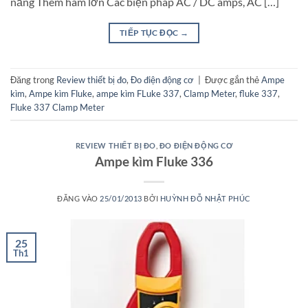
năng Thêm hàm lớn Các biện pháp AC / DC amps, AC […]
TIẾP TỤC ĐỌC
→
Đăng trong
Review thiết bị đo
,
Đo điện động cơ
|
Được gắn thẻ
Ampe
kìm
,
Ampe kìm Fluke
,
ampe kìm FLuke 337
,
Clamp Meter
,
fluke 337
,
Fluke 337 Clamp Meter
REVIEW THIẾT BỊ ĐO
,
ĐO ĐIỆN ĐỘNG CƠ
Ampe kìm Fluke 336
ĐĂNG VÀO
25/01/2013
BỞI
HUỲNH ĐỖ NHẬT PHÚC
25
Th1