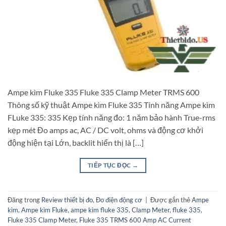
Ampe kìm Fluke 335 Fluke 335 Clamp Meter TRMS 600
Thông số kỹ thuật Ampe kìm Fluke 335 Tính năng Ampe kìm
FLuke 335: 335 Kẹp tính năng đo: 1 năm bảo hành True-rms
kẹp mét Đo amps ac, AC / DC volt, ohms và động cơ khởi
động hiện tại Lớn, backlit hiển thị là […]
TIẾP TỤC ĐỌC
→
Đăng trong
Review thiết bị đo
,
Đo điện động cơ
|
Được gắn thẻ
Ampe
kìm
,
Ampe kìm Fluke
,
ampe kìm fluke 335
,
Clamp Meter
,
fluke 335
,
Fluke 335 Clamp Meter
,
Fluke 335 TRMS 600 Amp AC Current