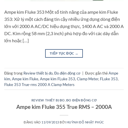
Ampe kìm Fluke 353 Một số tính năng của ampe kìm Fluke
353: Xử lý một cách đáng tin cậy nhiều ứng dụng dòng điện
lớn với 2000 A AC/DC hiệu dụng thực, 1400 A AC và 2000 A
DC. Kim rộng 58 mm (2,3 inch) phù hợp đo với các dây dẫn
lớn hoặc […]
TIẾP TỤC ĐỌC
→
Đăng trong
Review thiết bị đo
,
Đo điện động cơ
|
Được gắn thẻ
Ampe
kìm
,
Ampe kìm Fluke
,
Ampe kìm FLuke 353
,
Clamp Meter
,
FLuke 353
,
Fluke 353 True-rms 2000 A Clamp Meters
REVIEW THIẾT BỊ ĐO
,
ĐO ĐIỆN ĐỘNG CƠ
Ampe kìm Fluke 355 True RMS – 2000A
ĐĂNG VÀO
11/09/2013
BỞI
HUỲNH ĐỖ NHẬT PHÚC