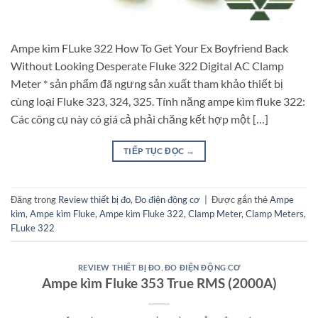
Ampe kìm FLuke 322 How To Get Your Ex Boyfriend Back
Without Looking Desperate Fluke 322 Digital AC Clamp
Meter * sản phẩm đã ngưng sản xuất tham khảo thiết bị
cùng loại Fluke 323, 324, 325. Tính năng ampe kìm fluke 322:
Các công cụ này có giá cả phải chăng kết hợp một […]
TIẾP TỤC ĐỌC
→
Đăng trong
Review thiết bị đo
,
Đo điện động cơ
|
Được gắn thẻ
Ampe
kìm
,
Ampe kìm Fluke
,
Ampe kìm Fluke 322
,
Clamp Meter
,
Clamp Meters
,
FLuke 322
REVIEW THIẾT BỊ ĐO
,
ĐO ĐIỆN ĐỘNG CƠ
Ampe kìm Fluke 353 True RMS (2000A)