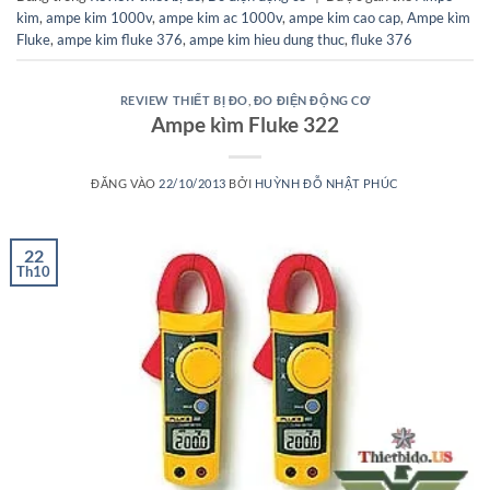
kìm
,
ampe kim 1000v
,
ampe kim ac 1000v
,
ampe kim cao cap
,
Ampe kìm
Fluke
,
ampe kim fluke 376
,
ampe kim hieu dung thuc
,
fluke 376
REVIEW THIẾT BỊ ĐO
,
ĐO ĐIỆN ĐỘNG CƠ
Ampe kìm Fluke 322
ĐĂNG VÀO
22/10/2013
BỞI
HUỲNH ĐỖ NHẬT PHÚC
22
Th10