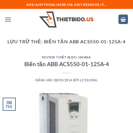
Bỏ
ADD ANYTHING HERE OR JUST REMOVE IT...
qua
nội
dung
LƯU TRỮ THẺ:
BIẾN TẦN ABB ACS550-01-125A-4
REVIEW THIẾT BỊ ĐO
,
HANNA
Biến tần ABB ACS550-01-125A-4
ĐĂNG VÀO
08/05/2014
BỞI
LE DUONG
08
Th5