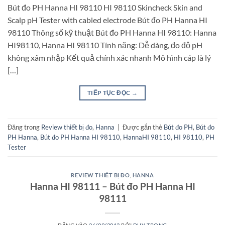
Bút đo PH Hanna HI 98110 HI 98110 Skincheck Skin and
Scalp pH Tester with cabled electrode Bút đo PH Hanna HI
98110 Thông số kỹ thuật Bút đo PH Hanna HI 98110: Hanna
HI98110, Hanna HI 98110 Tính năng: Dễ dàng, đo độ pH
không xâm nhập Kết quả chính xác nhanh Mô hình cáp là lý
[…]
TIẾP TỤC ĐỌC
→
Đăng trong
Review thiết bị đo
,
Hanna
|
Được gắn thẻ
Bút đo PH
,
Bút đo
PH Hanna
,
Bút đo PH Hanna HI 98110
,
HannaHI 98110
,
HI 98110
,
PH
Tester
REVIEW THIẾT BỊ ĐO
,
HANNA
Hanna HI 98111 – Bút đo PH Hanna HI
98111