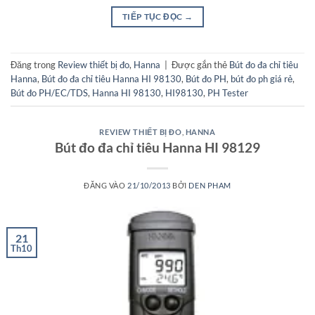
TIẾP TỤC ĐỌC
→
Đăng trong
Review thiết bị đo
,
Hanna
|
Được gắn thẻ
Bút đo đa chỉ tiêu
Hanna
,
Bút đo đa chỉ tiêu Hanna HI 98130
,
Bút đo PH
,
bút đo ph giá rẻ
,
Bút đo PH/EC/TDS
,
Hanna HI 98130
,
HI98130
,
PH Tester
REVIEW THIẾT BỊ ĐO
,
HANNA
Bút đo đa chỉ tiêu Hanna HI 98129
ĐĂNG VÀO
21/10/2013
BỞI
DEN PHAM
21
Th10