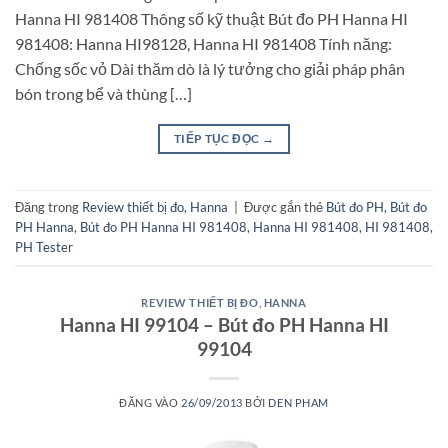
Hanna HI 981408 Thông số kỹ thuật Bút đo PH Hanna HI
981408: Hanna HI98128, Hanna HI 981408 Tính năng:
Chống sốc vỏ Dài thăm dò là lý tưởng cho giải pháp phân
bón trong bể và thùng […]
TIẾP TỤC ĐỌC
→
Đăng trong
Review thiết bị đo
,
Hanna
|
Được gắn thẻ
Bút đo PH
,
Bút đo
PH Hanna
,
Bút đo PH Hanna HI 981408
,
Hanna HI 981408
,
HI 981408
,
PH Tester
REVIEW THIẾT BỊ ĐO
,
HANNA
Hanna HI 99104 – Bút đo PH Hanna HI
99104
ĐĂNG VÀO
26/09/2013
BỞI
DEN PHAM