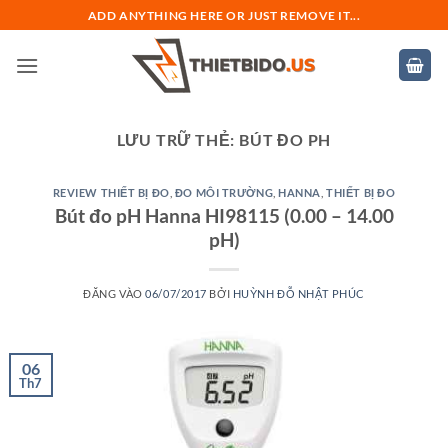
Bỏ
ADD ANYTHING HERE OR JUST REMOVE IT...
qua
nội
dung
LƯU TRỮ THẺ:
BÚT ĐO PH
REVIEW THIẾT BỊ ĐO
,
ĐO MÔI TRƯỜNG
,
HANNA
,
THIẾT BỊ ĐO
Bút đo pH Hanna HI98115 (0.00 – 14.00
pH)
ĐĂNG VÀO
06/07/2017
BỞI
HUỲNH ĐỖ NHẬT PHÚC
06
Th7