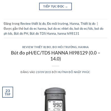
TIẾP TỤC ĐỌC
→
Đăng trong
Review thiết bị đo
,
Đo môi trường
,
Hanna
,
Thiết bị đo
|
Được gắn thẻ
but do ec hanna
,
but do ec nhiet do
,
but do ec/tds
,
but do
ph tds
,
Bút đo PH
,
Bút đo TDS Hanna
,
hanna hi98131
REVIEW THIẾT BỊ ĐO
,
ĐO MÔI TRƯỜNG
,
HANNA
Bút đo pH/EC/TDS HANNA HI98129 (0.0 –
14.0)
ĐĂNG VÀO
23/09/2015
BỞI
HUỲNH ĐỖ NHẬT PHÚC
23
Th9