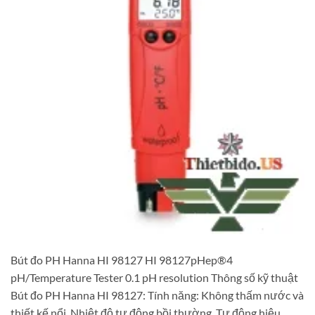
Bút đo PH Hanna HI 98127 HI 98127pHep®4
pH/Temperature Tester 0.1 pH resolution Thông số kỹ thuật
Bút đo PH Hanna HI 98127: Tính năng: Không thấm nước và
thiết kế nổi. Nhiệt độ tự động bồi thường. Tự động hiệu