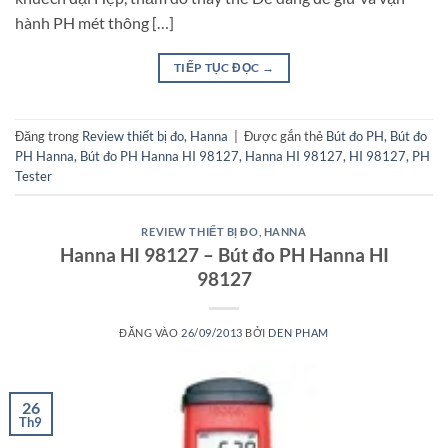
hành PH mét thông […]
TIẾP TỤC ĐỌC
→
Đăng trong
Review thiết bị đo
,
Hanna
|
Được gắn thẻ
Bút đo PH
,
Bút đo
PH Hanna
,
Bút đo PH Hanna HI 98127
,
Hanna HI 98127
,
HI 98127
,
PH
Tester
REVIEW THIẾT BỊ ĐO
,
HANNA
Hanna HI 98127 – Bút đo PH Hanna HI
98127
ĐĂNG VÀO
26/09/2013
BỞI
DEN PHAM
26
Th9