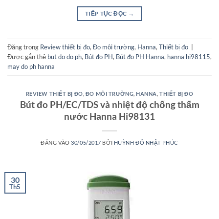
TIẾP TỤC ĐỌC
→
Đăng trong
Review thiết bị đo
,
Đo môi trường
,
Hanna
,
Thiết bị đo
|
Được gắn thẻ
but do do ph
,
Bút đo PH
,
Bút đo PH Hanna
,
hanna hi98115
,
may do ph hanna
REVIEW THIẾT BỊ ĐO
,
ĐO MÔI TRƯỜNG
,
HANNA
,
THIẾT BỊ ĐO
Bút đo PH/EC/TDS và nhiệt độ chống thấm
nước Hanna Hi98131
ĐĂNG VÀO
30/05/2017
BỞI
HUỲNH ĐỖ NHẬT PHÚC
30
Th5