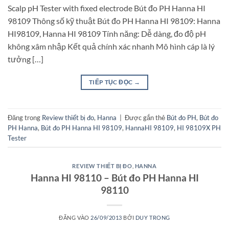
Scalp pH Tester with fixed electrode Bút đo PH Hanna HI
98109 Thông số kỹ thuật Bút đo PH Hanna HI 98109: Hanna
HI98109, Hanna HI 98109 Tính năng: Dễ dàng, đo độ pH
không xâm nhập Kết quả chính xác nhanh Mô hình cáp là lý
tưởng […]
TIẾP TỤC ĐỌC
→
Đăng trong
Review thiết bị đo
,
Hanna
|
Được gắn thẻ
Bút đo PH
,
Bút đo
PH Hanna
,
Bút đo PH Hanna HI 98109
,
HannaHI 98109
,
HI 98109X PH
Tester
REVIEW THIẾT BỊ ĐO
,
HANNA
Hanna HI 98110 – Bút đo PH Hanna HI
98110
ĐĂNG VÀO
26/09/2013
BỞI
DUY TRONG