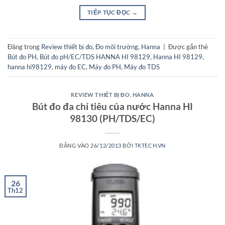
TIẾP TỤC ĐỌC
→
Đăng trong
Review thiết bị đo
,
Đo môi trường
,
Hanna
|
Được gắn thẻ
Bút đo PH
,
Bút đo pH/EC/TDS HANNA HI 98129
,
Hanna HI 98129
,
hanna hi98129
,
máy đo EC
,
Máy đo PH
,
Máy đo TDS
REVIEW THIẾT BỊ ĐO
,
HANNA
Bút đo đa chỉ tiêu của nước Hanna HI
98130 (PH/TDS/EC)
ĐĂNG VÀO
26/12/2013
BỞI
TKTECH.VN
26
Th12