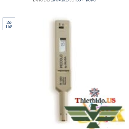
ĐĂNG VÀO
26/09/2013
BỞI
DUY TRONG
26
Th9