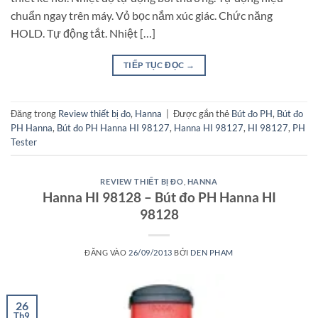
chuẩn ngay trên máy. Vỏ bọc nắm xúc giác. Chức năng
HOLD. Tự động tắt. Nhiệt […]
TIẾP TỤC ĐỌC
→
Đăng trong
Review thiết bị đo
,
Hanna
|
Được gắn thẻ
Bút đo PH
,
Bút đo
PH Hanna
,
Bút đo PH Hanna HI 98127
,
Hanna HI 98127
,
HI 98127
,
PH
Tester
REVIEW THIẾT BỊ ĐO
,
HANNA
Hanna HI 98128 – Bút đo PH Hanna HI
98128
ĐĂNG VÀO
26/09/2013
BỞI
DEN PHAM
26
Th9