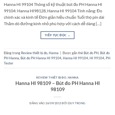
Hanna HI 99104 Thông số kỹ thuật bút đo PH Hanna HI
99104: Hanna HI98128, Hanna HI 99104 Tính năng: Đo
chính xác và kinh tế Đơn giản hiệu chuẩn Tuổi thọ pin dài
Thăm dò đường kính nhỏ phù hợp với cách dễ dàng […]
TIẾP TỤC ĐỌC
→
Đăng trong
Review thiết bị đo
,
Hanna
|
Được gắn thẻ
Bút đo PH
,
Bút đo
PH Hanna
,
Bút đo PH Hanna HI 99104
,
Hanna HI 99104
,
HI 99104
,
PH
Tester
REVIEW THIẾT BỊ ĐO
,
HANNA
Hanna HI 98109 – Bút đo PH Hanna HI
98109
ĐĂNG VÀO
26/09/2013
BỞI
DUY TRONG