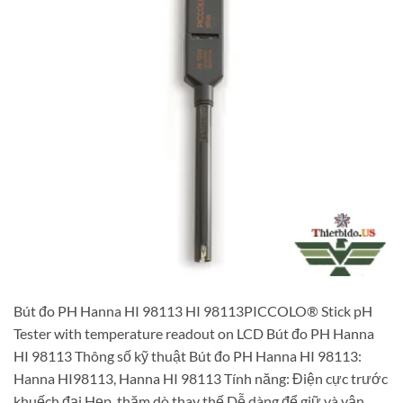
Bút đo PH Hanna HI 98113 HI 98113PICCOLO® Stick pH
Tester with temperature readout on LCD Bút đo PH Hanna
HI 98113 Thông số kỹ thuật Bút đo PH Hanna HI 98113:
Hanna HI98113, Hanna HI 98113 Tính năng: Điện cực trước
khuếch đại Hẹp, thăm dò thay thế Dễ dàng để giữ và vận