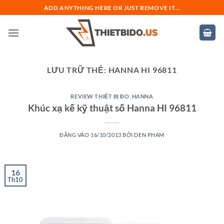
Bỏ
ADD ANYTHING HERE OR JUST REMOVE IT...
qua
nội
dung
LƯU TRỮ THẺ:
HANNA HI 96811
REVIEW THIẾT BỊ ĐO
,
HANNA
Khúc xạ kế kỹ thuật số Hanna HI 96811
ĐĂNG VÀO
16/10/2013
BỞI
DEN PHAM
16
Th10