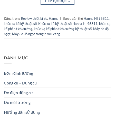
TIẾP TỤC ĐỌC
→
Đăng trong
Review thiết bị đo
,
Hanna
|
Được gắn thẻ
Hanna HI 96811
,
khúc xạ kế kỹ thuật số
,
Khúc xạ kế kỹ thuật số Hanna HI 96811
,
khúc xạ
kế phân tích đường
,
khúc xạ kế phân tích đường kỹ thuật số
,
Máy đo độ
ngọt
,
Máy đo đô ngọt trong rượu vang
DANH MỤC
Bơm định lượng
Công cụ – Dụng cụ
Đo điện động cơ
Đo môi trường
Hướng dẫn sử dụng