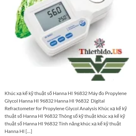
Khúc xạ kế kỹ thuật số Hanna HI 96832 Máy đo Propylene
Glycol Hanna HI 96832 Hanna HI 96832 Digital
Refractometer for Propylene Glycol Analysis Khúc xạ kế kỹ
thuật số Hanna HI 96832 Thông số kỹ thuật khúc xạ kế kỹ
thuật số Hanna HI 96832 Tính năng khúc xạ kế kỹ thuật
Hanna HI […]