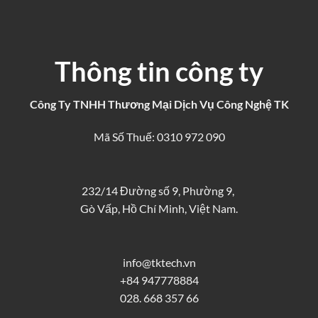
Thông tin công ty
Công Ty TNHH Thương Mại Dịch Vụ Công Nghệ TK
Mã Số Thuế: 0310 972 090
232/14 Đường số 9, Phường 9,
Gò Vấp, Hồ Chí Minh, Việt Nam.
info@tktech.vn
+84 947778884
028. 668 357 66