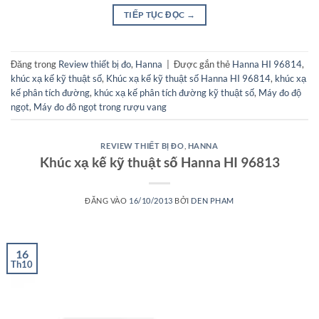
TIẾP TỤC ĐỌC
→
Đăng trong
Review thiết bị đo
,
Hanna
|
Được gắn thẻ
Hanna HI 96814
,
khúc xạ kế kỹ thuật số
,
Khúc xạ kế kỹ thuật số Hanna HI 96814
,
khúc xạ
kế phân tích đường
,
khúc xạ kế phân tích đường kỹ thuật số
,
Máy đo độ
ngọt
,
Máy đo đô ngọt trong rượu vang
REVIEW THIẾT BỊ ĐO
,
HANNA
Khúc xạ kế kỹ thuật số Hanna HI 96813
ĐĂNG VÀO
16/10/2013
BỞI
DEN PHAM
16
Th10