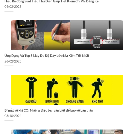
Hiểu Rõ Công Suất Tiêu Thụ Điện Giúp Tiết Kiệm Chi Phí Đáng Kể
04/03/2025
Ứng Dụng Và Top 3 Máy Đo Độ Dày Lớp Mạ Kẽm Tốt Nhất
26/02/2025
Bí mật về khí CO: Những điều bạn cần biết để bảo vệ bản thân
03/10/2024