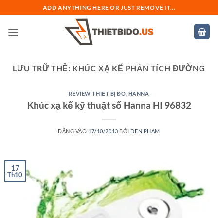
Bỏ
ADD ANYTHING HERE OR JUST REMOVE IT...
qua
nội
dung
LƯU TRỮ THẺ:
KHÚC XẠ KẾ PHÂN TÍCH ĐƯỜNG
REVIEW THIẾT BỊ ĐO
,
HANNA
Khúc xạ kế kỹ thuật số Hanna HI 96832
ĐĂNG VÀO
17/10/2013
BỞI
DEN PHAM
17
Th10