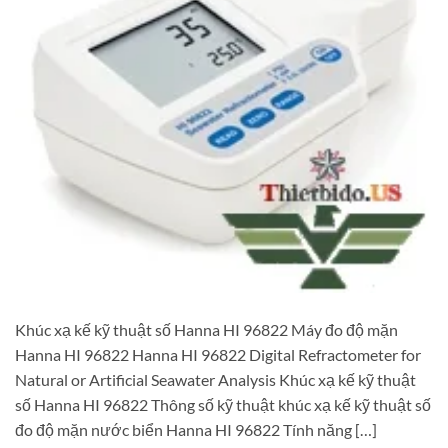
Khúc xạ kế kỹ thuật số Hanna HI 96822 Máy đo độ mặn
Hanna HI 96822 Hanna HI 96822 Digital Refractometer for
Natural or Artificial Seawater Analysis Khúc xạ kế kỹ thuật
số Hanna HI 96822 Thông số kỹ thuật khúc xạ kế kỹ thuật số
đo độ mặn nước biển Hanna HI 96822 Tính năng […]