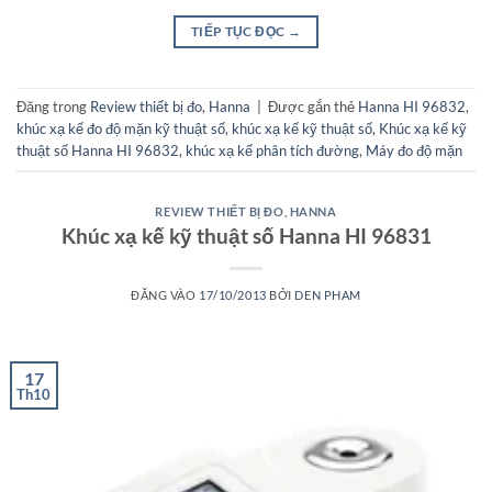
TIẾP TỤC ĐỌC
→
Đăng trong
Review thiết bị đo
,
Hanna
|
Được gắn thẻ
Hanna HI 96832
,
khúc xạ kế đo độ mặn kỹ thuật số
,
khúc xạ kế kỹ thuật số
,
Khúc xạ kế kỹ
thuật số Hanna HI 96832
,
khúc xạ kế phân tích đường
,
Máy đo độ mặn
REVIEW THIẾT BỊ ĐO
,
HANNA
Khúc xạ kế kỹ thuật số Hanna HI 96831
ĐĂNG VÀO
17/10/2013
BỞI
DEN PHAM
17
Th10