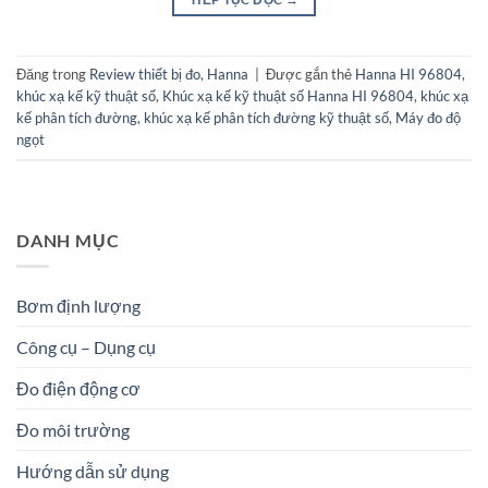
Đăng trong
Review thiết bị đo
,
Hanna
|
Được gắn thẻ
Hanna HI 96804
,
khúc xạ kế kỹ thuật số
,
Khúc xạ kế kỹ thuật số Hanna HI 96804
,
khúc xạ
kế phân tích đường
,
khúc xạ kế phân tích đường kỹ thuật số
,
Máy đo độ
ngọt
DANH MỤC
Bơm định lượng
Công cụ – Dụng cụ
Đo điện động cơ
Đo môi trường
Hướng dẫn sử dụng