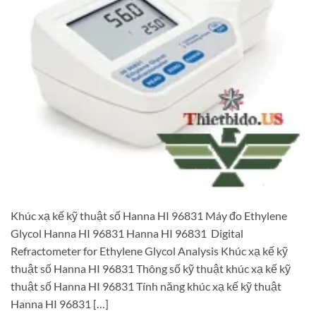
Khúc xạ kế kỹ thuật số Hanna HI 96831 Máy đo Ethylene
Glycol Hanna HI 96831 Hanna HI 96831 Digital
Refractometer for Ethylene Glycol Analysis Khúc xạ kế kỹ
thuật số Hanna HI 96831 Thông số kỹ thuật khúc xạ kế kỹ
thuật số Hanna HI 96831 Tính năng khúc xạ kế kỹ thuật
Hanna HI 96831 […]