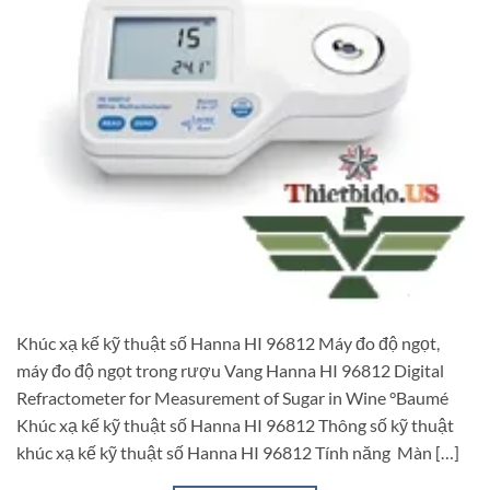
Khúc xạ kế kỹ thuật số Hanna HI 96812 Máy đo độ ngọt,
máy đo độ ngọt trong rượu Vang Hanna HI 96812 Digital
Refractometer for Measurement of Sugar in Wine °Baumé
Khúc xạ kế kỹ thuật số Hanna HI 96812 Thông số kỹ thuật
khúc xạ kế kỹ thuật số Hanna HI 96812 Tính năng Màn […]