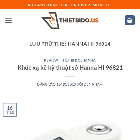
Bỏ
ADD ANYTHING HERE OR JUST REMOVE IT...
qua
nội
dung
LƯU TRỮ THẺ:
HANNA HI 96814
REVIEW THIẾT BỊ ĐO
,
HANNA
Khúc xạ kế kỹ thuật số Hanna HI 96821
ĐĂNG VÀO
16/10/2013
BỞI
DEN PHAM
16
Th10