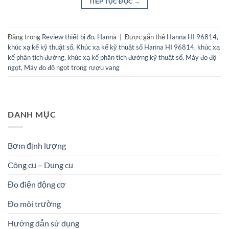
TIẾP TỤC ĐỌC
→
Đăng trong
Review thiết bị đo
,
Hanna
|
Được gắn thẻ
Hanna HI 96814
,
khúc xạ kế kỹ thuật số
,
Khúc xạ kế kỹ thuật số Hanna HI 96814
,
khúc xạ
kế phân tích đường
,
khúc xạ kế phân tích đường kỹ thuật số
,
Máy đo độ
ngọt
,
Máy đo đô ngọt trong rượu vang
DANH MỤC
Bơm định lượng
Công cụ – Dụng cụ
Đo điện động cơ
Đo môi trường
Hướng dẫn sử dụng