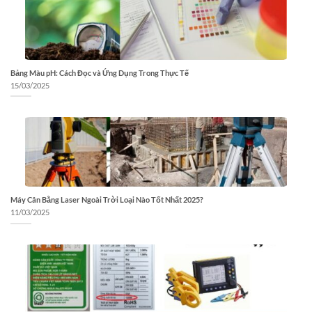
Bảng Màu pH: Cách Đọc và Ứng Dụng Trong Thực Tế
15/03/2025
Máy Cân Bằng Laser Ngoài Trời Loại Nào Tốt Nhất 2025?
11/03/2025