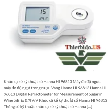
Khúc xạ kế kỹ thuật số Hanna HI 96813 Máy đo độ ngọt,
máy đo độ ngọt trong rượu Vang Hanna HI 96813 Hanna HI
96813 Digital Refractometer for Measurement of Sugar in
Wine %Brix & %V/V Khúc xạ kế kỹ thuật số Hanna HI 96813
Thông số kỹ thuật khúc xạ kế kỹ thuật số Hanna […]