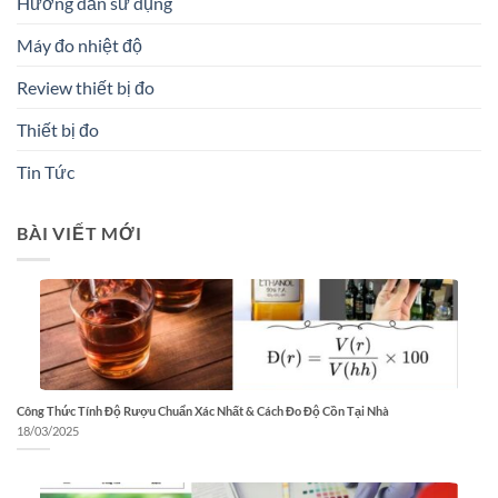
Hướng dẫn sử dụng
Máy đo nhiệt độ
Review thiết bị đo
Thiết bị đo
Tin Tức
BÀI VIẾT MỚI
Công Thức Tính Độ Rượu Chuẩn Xác Nhất & Cách Đo Độ Cồn Tại Nhà
18/03/2025