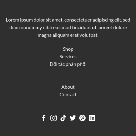
Lorem ipsum dolor sit amet, consectetuer adipiscing elit, sed
diam nonummy nibh euismod tincidunt ut laoreet dolore
magna aliquam erat volutpat.
Shop
Services
Đối tác phân phối
About
Contact