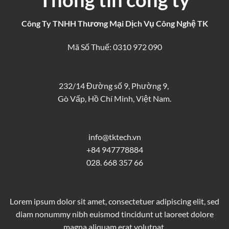
Công Ty TNHH Thương Mại Dịch Vụ Công Nghệ TK
Mã Số Thuế: 0310 972 090
232/14 Đường số 9, Phường 9,
Gò Vấp, Hồ Chí Minh, Việt Nam.
info@tktech.vn
+84 947778884
028. 668 357 66
Lorem ipsum dolor sit amet, consectetuer adipiscing elit, sed
diam nonummy nibh euismod tincidunt ut laoreet dolore
magna aliquam erat volutpat.