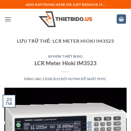
Bỏ
ADD ANYTHING HERE OR JUST REMOVE IT...
qua
nội
dung
LƯU TRỮ THẺ:
LCR METER HIOKI IM3523
REVIEW THIẾT BỊ ĐO
LCR Meter Hioki IM3523
ĐĂNG VÀO
23/08/2013
BỞI
HUỲNH ĐỖ NHẬT PHÚC
23
Th8