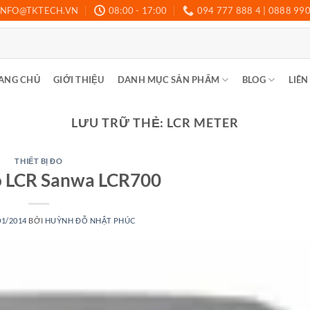
INFO@TKTECH.VN
08:00 - 17:00
094 777 888 4 | 0888 99
ANG CHỦ
GIỚI THIỆU
DANH MỤC SẢN PHẨM
BLOG
LIÊN
LƯU TRỮ THẺ:
LCR METER
THIẾT BỊ ĐO
đo LCR Sanwa LCR700
01/2014
BỞI
HUỲNH ĐỖ NHẬT PHÚC