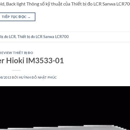
ld, Back light Thông số kỹ thuật của Thiết bị đo LCR Sanwa LCR70
TIẾP TỤC ĐỌC
→
 bị đo LCR
,
Thiết bị đo LCR Sanwa LCR700
REVIEW THIẾT BỊ ĐO
r Hioki IM3533-01
08/2013
BỞI
HUỲNH ĐỖ NHẬT PHÚC