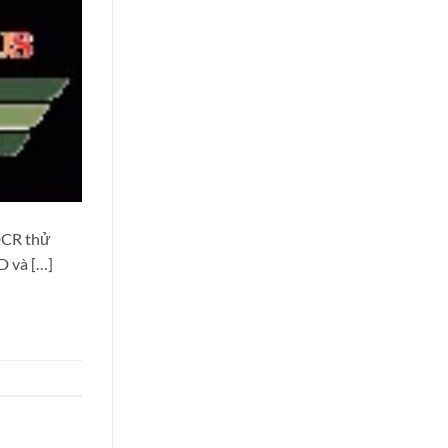
(DCR thử
D và […]