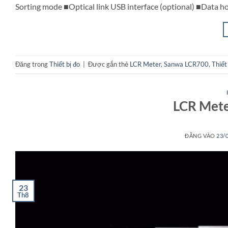
Sorting mode ■Optical link USB interface (optional) ■Data ho
Đăng trong
Thiết bị đo
|
Được gắn thẻ
LCR Meter
,
Sanwa LCR700
,
Thiết
LCR Mete
ĐĂNG VÀO
23/
23
Th8