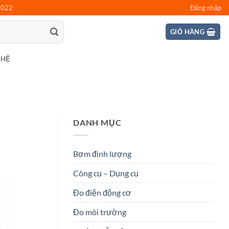
0022
Đăng nhập
GIỎ HÀNG
 HỆ
DANH MỤC
Bơm định lượng
Công cụ – Dụng cụ
Đo điện động cơ
Đo môi trường