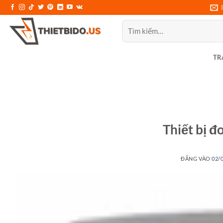
Bỏ
qua
Tìm
nội
kiếm:
dung
TR
Thiết bị 
ĐĂNG VÀO
02/