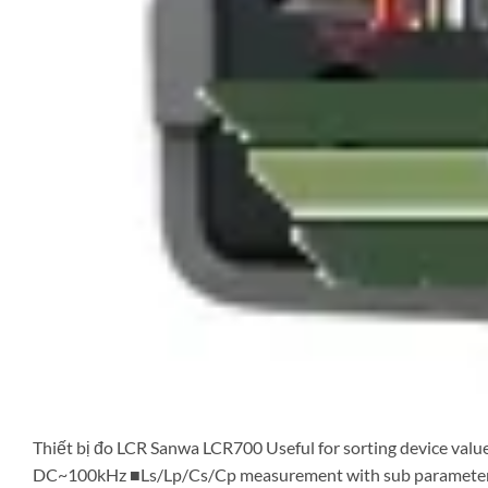
Thiết bị đo LCR Sanwa LCR700 Useful for sorting device va
DC~100kHz ■Ls/Lp/Cs/Cp measurement with sub parameters