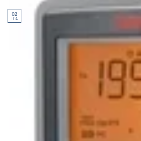
02
Th1