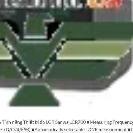
lue Tính năng Thiết bị đo LCR Sanwa LCR700 ■Measuring Frequenc
 (D/Q/θ/ESR) ■Automatically selectable L/C/R measurement ■