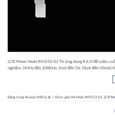
LCR Meter Hioki IM3533-01 Từ ứng dụng R & D để cuộn, cuộn
nghiệm, 1MHz đến 200KHz, 5mV đến 5V, 10uA đến 50mA) Khô
Đăng trong
Review thiết bị đo
|
Được gắn thẻ
Hioki IM3533-01
,
LCR Me