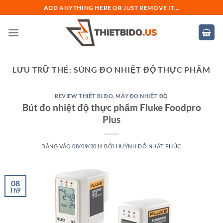
Bỏ
ADD ANYTHING HERE OR JUST REMOVE IT...
qua
nội
dung
LƯU TRỮ THẺ:
SÚNG ĐO NHIỆT ĐỘ THỰC PHẨM
REVIEW THIẾT BỊ ĐO
,
MÁY ĐO NHIỆT ĐỘ
Bút đo nhiệt độ thực phẩm Fluke Foodpro
Plus
ĐĂNG VÀO
08/09/2014
BỞI
HUỲNH ĐỖ NHẬT PHÚC
08
Th9