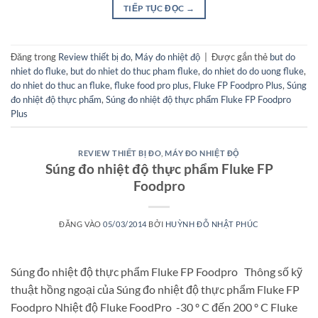
TIẾP TỤC ĐỌC
→
Đăng trong
Review thiết bị đo
,
Máy đo nhiệt độ
|
Được gắn thẻ
but do
nhiet do fluke
,
but do nhiet do thuc pham fluke
,
do nhiet do do uong fluke
,
do nhiet do thuc an fluke
,
fluke food pro plus
,
Fluke FP Foodpro Plus
,
Súng
đo nhiệt độ thực phẩm
,
Súng đo nhiệt độ thực phẩm Fluke FP Foodpro
Plus
REVIEW THIẾT BỊ ĐO
,
MÁY ĐO NHIỆT ĐỘ
Súng đo nhiệt độ thực phẩm Fluke FP
Foodpro
ĐĂNG VÀO
05/03/2014
BỞI
HUỲNH ĐỖ NHẬT PHÚC
Súng đo nhiệt độ thực phẩm Fluke FP Foodpro Thông số kỹ
thuật hồng ngoại của Súng đo nhiệt độ thực phẩm Fluke FP
Foodpro Nhiệt độ Fluke FoodPro -30 º C đến 200 º C Fluke