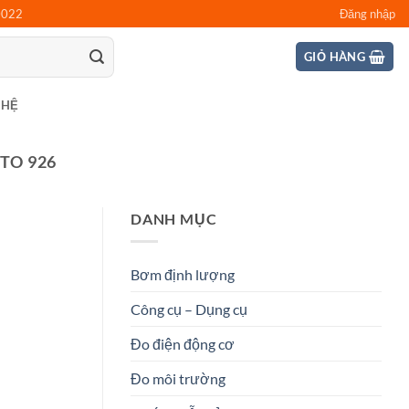
0022
Đăng nhập
GIỎ HÀNG
 HỆ
TO 926
DANH MỤC
Bơm định lượng
Công cụ – Dụng cụ
Đo điện động cơ
Đo môi trường