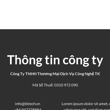
Thông tin công ty
Công Ty TNHH Thương Mại Dịch Vụ Công Nghệ TK
Mã Số Thuế: 0310 972 090
info@tktech.vn
Lorem ipsum dolor sit amet,
+84 947778884
adipiscing elit, sed diam 