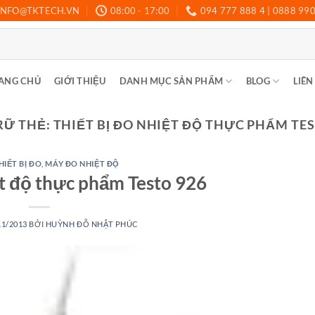
INFO@TKTECH.VN
08:00 - 17:00
094 777 888 4 | 0888 99
ANG CHỦ
GIỚI THIỆU
DANH MỤC SẢN PHẨM
BLOG
LIÊN
RỮ THẺ:
THIẾT BỊ ĐO NHIỆT ĐỘ THỰC PHẨM TES
HIẾT BỊ ĐO
,
MÁY ĐO NHIỆT ĐỘ
ệt độ thực phẩm Testo 926
11/2013
BỞI
HUỲNH ĐỖ NHẬT PHÚC