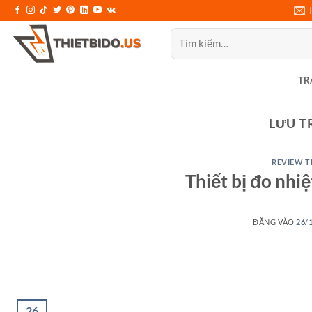
Bỏ
qua
Tìm
nội
kiếm:
dung
TR
LƯU T
REVIEW T
Thiết bị đo nhi
ĐĂNG VÀO
26/
26