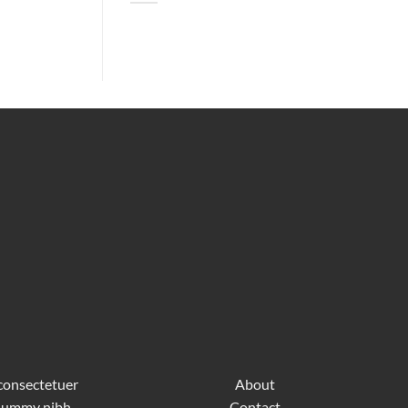
 consectetuer
About
nonummy nibh
Contact