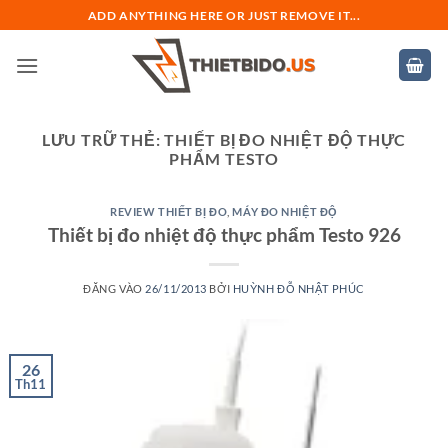
Bỏ
ADD ANYTHING HERE OR JUST REMOVE IT...
qua
nội
dung
LƯU TRỮ THẺ:
THIẾT BỊ ĐO NHIỆT ĐỘ THỰC
PHẨM TESTO
REVIEW THIẾT BỊ ĐO
,
MÁY ĐO NHIỆT ĐỘ
Thiết bị đo nhiệt độ thực phẩm Testo 926
ĐĂNG VÀO
26/11/2013
BỞI
HUỲNH ĐỖ NHẬT PHÚC
26
Th11