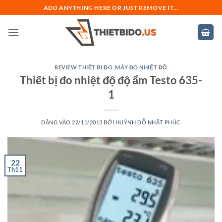
Bỏ
ADD ANYTHING HERE OR JUST REMOVE IT...
qua
nội
dung
REVIEW THIẾT BỊ ĐO
,
MÁY ĐO NHIỆT ĐỘ
Thiết bị đo nhiệt độ độ ẩm Testo 635-
1
ĐĂNG VÀO
22/11/2013
BỞI
HUỲNH ĐỖ NHẬT PHÚC
22
Th11