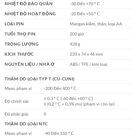
NHIỆT ĐỘ BẢO QUẢN
-30 Đến +70 ° C
NHIỆT ĐỘ HOẠT ĐỘNG
-20 Đến +50 ° C
LOẠI PIN
Mangan kiềm, thăn, loại AA
TUỔI THỌ PIN
200 giờ
TRỌNG LƯỢNG
428 g
KÍCH THƯỚC
220 x 74 x 46 mm
NGUYÊN LIỆU / NHÀ Ở
ABS / TPE / kim loại
THĂM DÒ LOẠI TYP T (CU-CUNI)
Meas. phạm vi
-200 Đến 400 ° C
± 0.3 ° C (-60 đến +60 ° C)
Độ chính xác
± (0,2 ° C + 0,3% mv) (phạm vi còn lại)
Độ phân giải
0
THĂM DÒ LOẠI NTC
Meas. phạm vi
-40 Đến 150 ° C