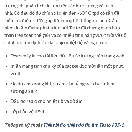
tường khi phân tích độ ẩm trên các bức tường và trần
nhà. Có đầu dò độ chính xác lên đến -60 ° C tpd có sẵn để
kiểm tra điểm sương áp lực trong hệ thống khí nén. Cảm
biến độ ẩm được phát triển bởi Testo đã chứng minh bản
thân trên toàn thế giới và có nhiều tính năng vượt trội về độ
chính xác, ổn định lâu dài, chịu nhiệt độ và mạnh mẽ.
Testo máy in cho tài liệu dữ liệu đo lường trên trang web
In ấn mang tính chu kỳ của các bài đọc một lần một phút,
ví dụ
Đo độ ẩm không khí, độ ẩm cân bằng vật chất, điểm
sương áp lực
Đầu dò radio cho nhiệt độ và độ ẩm
Lớp bảo vệ IP54
Thông số kỹ thuật
Thiết bị đo nhiệt độ độ ẩm Testo 635-1