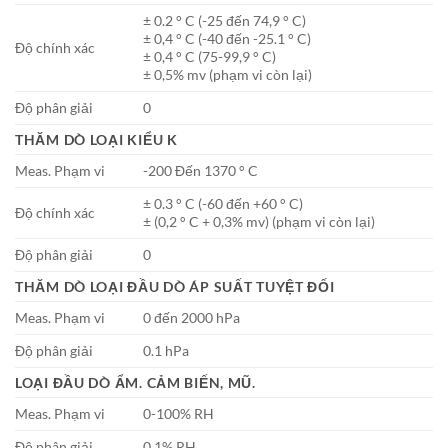
± 0.2 ° C (-25 đến 74,9 ° C)
± 0,4 ° C (-40 đến -25.1 ° C)
Độ chính xác
± 0,4 ° C (75-99,9 ° C)
± 0,5% mv (phạm vi còn lại)
Độ phân giải
0
THĂM DÒ LOẠI KIỂU K
Meas. Phạm vi
-200 Đến 1370 ° C
± 0.3 ° C (-60 đến +60 ° C)
Độ chính xác
± (0,2 ° C + 0,3% mv) (phạm vi còn lại)
Độ phân giải
0
THĂM DÒ LOẠI ĐẦU DÒ ÁP SUẤT TUYỆT ĐỐI
Meas. Phạm vi
0 đến 2000 hPa
Độ phân giải
0.1 hPa
LOẠI ĐẦU DÒ ẨM. CẢM BIẾN, MŨ.
Meas. Phạm vi
0-100% RH
Độ phân giải
0.1% RH