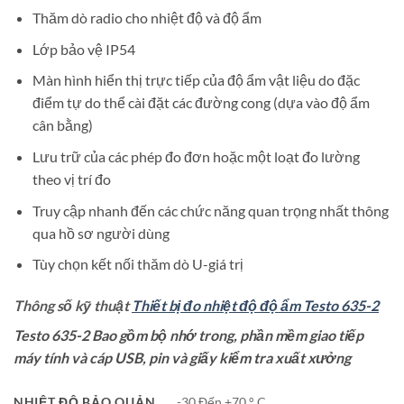
Thăm dò radio cho nhiệt độ và độ ẩm
Lớp bảo vệ IP54
Màn hình hiển thị trực tiếp của độ ẩm vật liệu do đặc
điểm tự do thể cài đặt các đường cong (dựa vào độ ẩm
cân bằng)
Lưu trữ của các phép đo đơn hoặc một loạt đo lường
theo vị trí đo
Truy cập nhanh đến các chức năng quan trọng nhất thông
qua hồ sơ người dùng
Tùy chọn kết nối thăm dò U-giá trị
Thông số kỹ thuật
Thiết bị đo nhiệt độ độ ẩm Testo 635-2
Testo 635-2 Bao gồm bộ nhớ trong, phần mềm giao tiếp
máy tính và cáp USB, pin và giấy kiểm tra xuất xưởng
NHIỆT ĐỘ BẢO QUẢN
-30 Đến +70 ° C