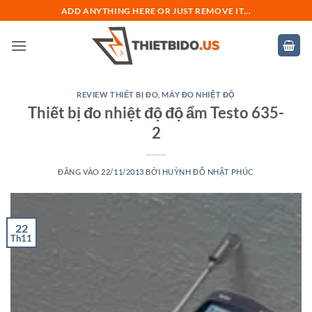
Bỏ
ADD ANYTHING HERE OR JUST REMOVE IT...
qua
nội
dung
REVIEW THIẾT BỊ ĐO
,
MÁY ĐO NHIỆT ĐỘ
Thiết bị đo nhiệt độ độ ẩm Testo 635-
2
ĐĂNG VÀO
22/11/2013
BỞI
HUỲNH ĐỖ NHẬT PHÚC
22
Th11