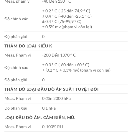
Meas. phạm vi
-40 Đến 150 ° C
± 0.2 ° C (-25 đến 74,9 ° C)
± 0,4 ° C (-40 đến -25.1 ° C)
Độ chính xác
± 0,4 ° C (75-99,9 ° C)
± 0,5% mv (phạm vi còn lại)
Độ phân giải
0
THĂM DÒ LOẠI KIỂU K
Meas. Phạm vi
-200 Đến 1370 ° C
± 0.3 ° C (-60 đến +60 ° C)
Độ chính xác
± (0,2 ° C + 0,3% mv) (phạm vi còn lại)
Độ phân giải
0
THĂM DÒ LOẠI ĐẦU DÒ ÁP SUẤT TUYỆT ĐỐI
Meas. Phạm vi
0 đến 2000 hPa
Độ phân giải
0.1 hPa
LOẠI ĐẦU DÒ ẨM. CẢM BIẾN, MŨ.
Meas. Phạm vi
0-100% RH