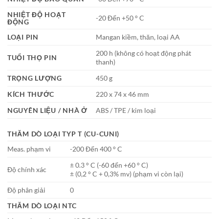
NHIỆT ĐỘ HOẠT
-20 Đến +50 ° C
ĐỘNG
LOẠI PIN
Mangan kiềm, thăn, loại AA
200 h (không có hoạt động phát
TUỔI THỌ PIN
thanh)
TRỌNG LƯỢNG
450 g
KÍCH THƯỚC
220 x 74 x 46 mm
NGUYÊN LIỆU / NHÀ Ở
ABS / TPE / kim loại
THĂM DÒ LOẠI TYP T (CU-CUNI)
Meas. phạm vi
-200 Đến 400 ° C
± 0.3 ° C (-60 đến +60 ° C)
Độ chính xác
± (0,2 ° C + 0,3% mv) (phạm vi còn lại)
Độ phân giải
0
THĂM DÒ LOẠI NTC