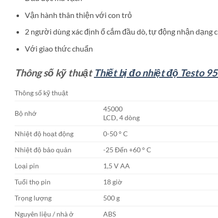
Vận hành thân thiện với con trỏ
2 người dùng xác định ổ cắm đầu dò, tự động nhận dạng của
Với giao thức chuẩn
Thông số kỹ thuật
Thiết bị đo nhiệt độ Testo 9
Thông số kỹ thuật
45000
Bộ nhớ
LCD, 4 dòng
Nhiệt độ hoạt động
0-50 ° C
Nhiệt độ bảo quản
-25 Đến +60 ° C
Loại pin
1,5 V AA
Tuổi thọ pin
18 giờ
Trọng lượng
500 g
Nguyên liệu / nhà ở
ABS