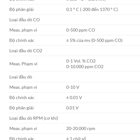
Độ phân giải
0,1 ° C (-200 đến 1370 ° C)
Loại đầu dò CO
Meas. phạm vi
0-500 ppm CO
Độ chính xác
± 5% của mv (0-500 ppm CO)
Loại đầu dò CO2
0-1 Vol. % CO2
Meas. Phạm vi
0-10.000 ppm CO2
Loại đầu dò
Meas. phạm vi
0-10 V
Độ chính xác
± 0.01 V
Độ phân giải
0.01 V
Loại đầu dò RPM (cơ khí)
Meas. phạm vi
20-20.000 rpm
Độ chính xác
± 1 chữ số