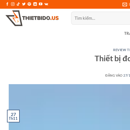
Bỏ
qua
Tìm
nội
kiếm:
dung
TR
REVIEW T
Thiết bị đ
ĐĂNG VÀO
27/
27
Th11