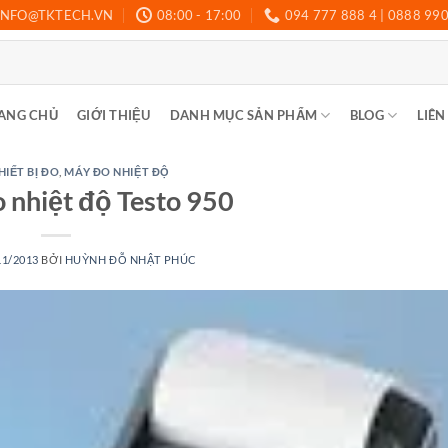
INFO@TKTECH.VN
08:00 - 17:00
094 777 888 4 | 0888 99
ANG CHỦ
GIỚI THIỆU
DANH MỤC SẢN PHẨM
BLOG
LIÊN
HIẾT BỊ ĐO
,
MÁY ĐO NHIỆT ĐỘ
o nhiệt độ Testo 950
11/2013
BỞI
HUỲNH ĐỖ NHẬT PHÚC