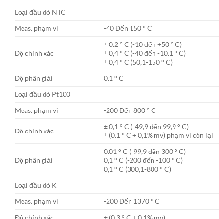
Loại đầu dò NTC
Meas. phạm vi
-40 Đến 150 ° C
± 0.2 ° C (-10 đến +50 ° C)
Độ chính xác
± 0,4 ° C (-40 đến -10.1 ° C)
± 0,4 ° C (50,1-150 ° C)
Độ phân giải
0.1 ° C
Loại đầu dò Pt100
Meas. phạm vi
-200 Đến 800 ° C
± 0,1 ° C (-49,9 đến 99,9 ° C)
Độ chính xác
± (0.1 ° C + 0,1% mv) phạm vi còn lại
0.01 ° C (-99,9 đến 300 ° C)
Độ phân giải
0,1 ° C (-200 đến -100 ° C)
0,1 ° C (300,1-800 ° C)
Loại đầu dò K
Meas. phạm vi
-200 Đến 1370 ° C
Độ chính xác
± (0.3 ° C + 0,1% mv)