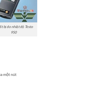
ết bị đo nhiệt độ Testo
950
của một nút