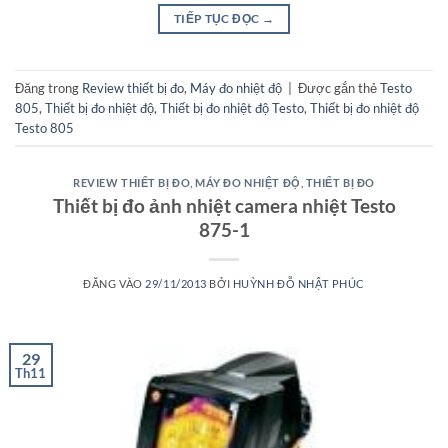
TIẾP TỤC ĐỌC
→
Đăng trong
Review thiết bị đo
,
Máy đo nhiệt độ
|
Được gắn thẻ
Testo
805
,
Thiết bị đo nhiệt độ
,
Thiết bị đo nhiệt độ Testo
,
Thiết bị đo nhiệt độ
Testo 805
REVIEW THIẾT BỊ ĐO
,
MÁY ĐO NHIỆT ĐỘ
,
THIẾT BỊ ĐO
Thiết bị đo ảnh nhiệt camera nhiệt Testo
875-1
ĐĂNG VÀO
29/11/2013
BỞI
HUỲNH ĐỖ NHẬT PHÚC
29
Th11