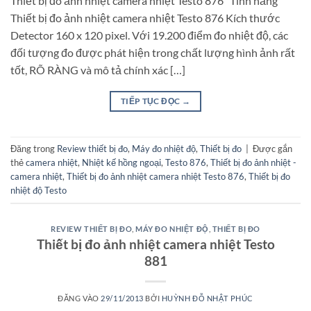
Thiết bị đo ảnh nhiệt camera nhiệt Testo 876 Tính năng
Thiết bị đo ảnh nhiệt camera nhiệt Testo 876 Kích thước
Detector 160 x 120 pixel. Với 19.200 điểm đo nhiệt độ, các
đối tượng đo được phát hiện trong chất lượng hình ảnh rất
tốt, RÕ RÀNG và mô tả chính xác […]
TIẾP TỤC ĐỌC
→
Đăng trong
Review thiết bị đo
,
Máy đo nhiệt độ
,
Thiết bị đo
|
Được gắn
thẻ
camera nhiệt
,
Nhiệt kế hồng ngoại
,
Testo 876
,
Thiết bị đo ảnh nhiệt -
camera nhiệt
,
Thiết bị đo ảnh nhiệt camera nhiệt Testo 876
,
Thiết bị đo
nhiệt độ Testo
REVIEW THIẾT BỊ ĐO
,
MÁY ĐO NHIỆT ĐỘ
,
THIẾT BỊ ĐO
Thiết bị đo ảnh nhiệt camera nhiệt Testo
881
ĐĂNG VÀO
29/11/2013
BỞI
HUỲNH ĐỖ NHẬT PHÚC