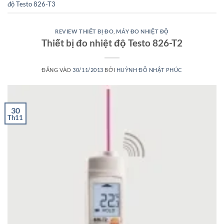
độ Testo 826-T3
REVIEW THIẾT BỊ ĐO
,
MÁY ĐO NHIỆT ĐỘ
Thiết bị đo nhiệt độ Testo 826-T2
ĐĂNG VÀO
30/11/2013
BỞI
HUỲNH ĐỖ NHẬT PHÚC
30
Th11