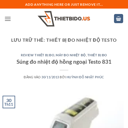
Bỏ
ADD ANYTHING HERE OR JUST REMOVE IT...
qua
nội
dung
LƯU TRỮ THẺ:
THIẾT BỊ ĐO NHIỆT ĐỘ TESTO
REVIEW THIẾT BỊ ĐO
,
MÁY ĐO NHIỆT ĐỘ
,
THIẾT BỊ ĐO
Súng đo nhiệt độ hồng ngoại Testo 831
ĐĂNG VÀO
30/11/2013
BỞI
HUỲNH ĐỖ NHẬT PHÚC
30
Th11