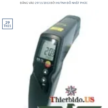
ĐĂNG VÀO
29/11/2013
BỞI
HUỲNH ĐỖ NHẬT PHÚC
29
Th11