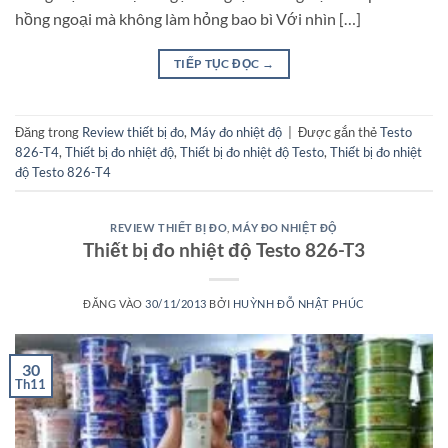
hồng ngoại mà không làm hỏng bao bì Với nhìn […]
TIẾP TỤC ĐỌC
→
Đăng trong
Review thiết bị đo
,
Máy đo nhiệt độ
|
Được gắn thẻ
Testo
826-T4
,
Thiết bị đo nhiệt độ
,
Thiết bị đo nhiệt độ Testo
,
Thiết bị đo nhiệt
độ Testo 826-T4
REVIEW THIẾT BỊ ĐO
,
MÁY ĐO NHIỆT ĐỘ
Thiết bị đo nhiệt độ Testo 826-T3
ĐĂNG VÀO
30/11/2013
BỞI
HUỲNH ĐỖ NHẬT PHÚC
30
Th11