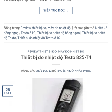
TIẾP TỤC ĐỌC
→
Đăng trong
Review thiết bị đo
,
Máy đo nhiệt độ
|
Được gắn thẻ
Nhiệt kế
hồng ngoại
,
Testo 810
,
Thiết bị đo nhiệt độ hồng ngoại
,
Thiết bị đo nhiệt
độ Testo
,
Thiết bị đo nhiệt độ Testo 810
REVIEW THIẾT BỊ ĐO
,
MÁY ĐO NHIỆT ĐỘ
Thiết bị đo nhiệt độ Testo 825-T4
ĐĂNG VÀO
28/11/2013
BỞI
HUỲNH ĐỖ NHẬT PHÚC
28
Th11