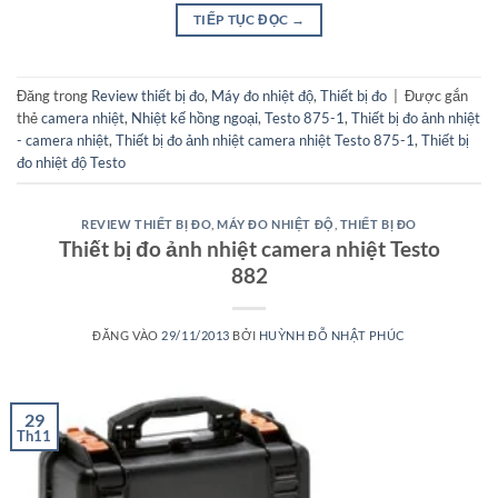
TIẾP TỤC ĐỌC
→
Đăng trong
Review thiết bị đo
,
Máy đo nhiệt độ
,
Thiết bị đo
|
Được gắn
thẻ
camera nhiệt
,
Nhiệt kế hồng ngoại
,
Testo 875-1
,
Thiết bị đo ảnh nhiệt
- camera nhiệt
,
Thiết bị đo ảnh nhiệt camera nhiệt Testo 875-1
,
Thiết bị
đo nhiệt độ Testo
REVIEW THIẾT BỊ ĐO
,
MÁY ĐO NHIỆT ĐỘ
,
THIẾT BỊ ĐO
Thiết bị đo ảnh nhiệt camera nhiệt Testo
882
ĐĂNG VÀO
29/11/2013
BỞI
HUỲNH ĐỖ NHẬT PHÚC
29
Th11