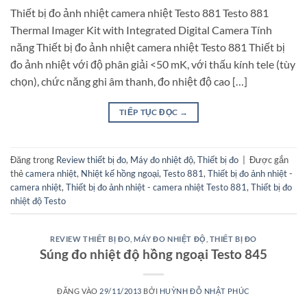
Thiết bị đo ảnh nhiệt camera nhiệt Testo 881 Testo 881
Thermal Imager Kit with Integrated Digital Camera Tính
năng Thiết bị đo ảnh nhiệt camera nhiệt Testo 881 Thiết bị
đo ảnh nhiệt với độ phân giải <50 mK, với thấu kính tele (tùy
chọn), chức năng ghi âm thanh, đo nhiệt độ cao […]
TIẾP TỤC ĐỌC
→
Đăng trong
Review thiết bị đo
,
Máy đo nhiệt độ
,
Thiết bị đo
|
Được gắn
thẻ
camera nhiệt
,
Nhiệt kế hồng ngoại
,
Testo 881
,
Thiết bị đo ảnh nhiệt -
camera nhiệt
,
Thiết bị đo ảnh nhiệt - camera nhiệt Testo 881
,
Thiết bị đo
nhiệt độ Testo
REVIEW THIẾT BỊ ĐO
,
MÁY ĐO NHIỆT ĐỘ
,
THIẾT BỊ ĐO
Súng đo nhiệt độ hồng ngoại Testo 845
ĐĂNG VÀO
29/11/2013
BỞI
HUỲNH ĐỖ NHẬT PHÚC