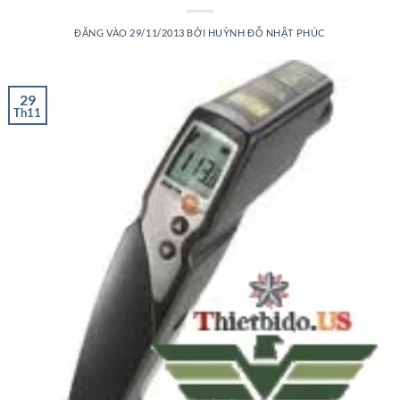
ĐĂNG VÀO
29/11/2013
BỞI
HUỲNH ĐỖ NHẬT PHÚC
29
Th11