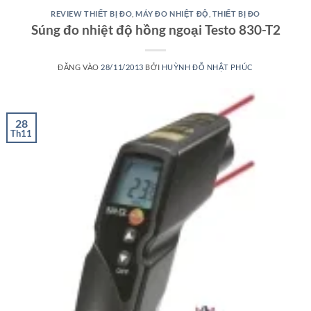
REVIEW THIẾT BỊ ĐO
,
MÁY ĐO NHIỆT ĐỘ
,
THIẾT BỊ ĐO
Súng đo nhiệt độ hồng ngoại Testo 830-T2
ĐĂNG VÀO
28/11/2013
BỞI
HUỲNH ĐỖ NHẬT PHÚC
28
Th11