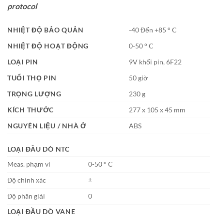
protocol
NHIỆT ĐỘ BẢO QUẢN
-40 Đến +85 ° C
NHIỆT ĐỘ HOẠT ĐỘNG
0-50 ° C
LOẠI PIN
9V khối pin, 6F22
TUỔI THỌ PIN
50 giờ
TRỌNG LƯỢNG
230 g
KÍCH THƯỚC
277 x 105 x 45 mm
NGUYÊN LIỆU / NHÀ Ở
ABS
LOẠI ĐẦU DÒ NTC
Meas. phạm vi
0-50 ° C
Độ chính xác
±
Độ phân giải
0
LOẠI ĐẦU DÒ VANE