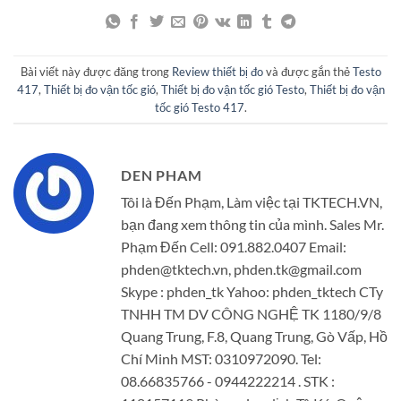
Bài viết này được đăng trong
Review thiết bị đo
và được gắn thẻ
Testo
417
,
Thiết bị đo vận tốc gió
,
Thiết bị đo vận tốc gió Testo
,
Thiết bị đo vận
tốc gió Testo 417
.
DEN PHAM
Tôi là Đến Phạm, Làm việc tại TKTECH.VN,
bạn đang xem thông tin của mình. Sales Mr.
Phạm Đến Cell: 091.882.0407 Email:
phden@tktech.vn, phden.tk@gmail.com
Skype : phden_tk Yahoo: phden_tktech CTy
TNHH TM DV CÔNG NGHỆ TK 1180/9/8
Quang Trung, F.8, Quang Trung, Gò Vấp, Hồ
Chí Minh MST: 0310972090. Tel:
08.66835766 - 0944222214 . STK :