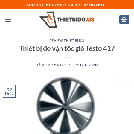
Bỏ
ADD ANYTHING HERE OR JUST REMOVE IT...
qua
nội
dung
REVIEW THIẾT BỊ ĐO
Thiết bị đo vận tốc gió Testo 417
ĐĂNG VÀO
02/12/2013
BỞI
DEN PHAM
02
Th12