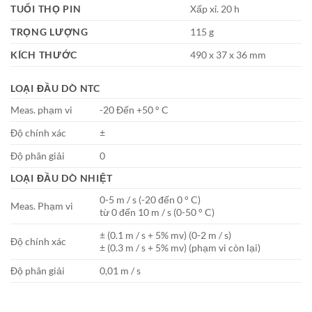
TUỔI THỌ PIN
Xấp xỉ. 20 h
TRỌNG LƯỢNG
115 g
KÍCH THƯỚC
490 x 37 x 36 mm
LOẠI ĐẦU DÒ NTC
Meas. phạm vi
-20 Đến +50 ° C
Độ chính xác
±
Độ phân giải
0
LOẠI ĐẦU DÒ NHIỆT
0-5 m / s (-20 đến 0 ° C)
Meas. Phạm vi
từ 0 đến 10 m / s (0-50 ° C)
± (0.1 m / s + 5% mv) (0-2 m / s)
Độ chính xác
± (0.3 m / s + 5% mv) (phạm vi còn lại)
Độ phân giải
0,01 m / s