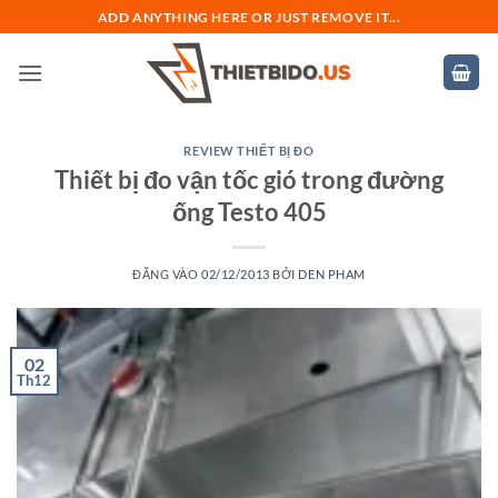
Bỏ
ADD ANYTHING HERE OR JUST REMOVE IT...
qua
nội
dung
REVIEW THIẾT BỊ ĐO
Thiết bị đo vận tốc gió trong đường
ống Testo 405
ĐĂNG VÀO
02/12/2013
BỞI
DEN PHAM
02
Th12