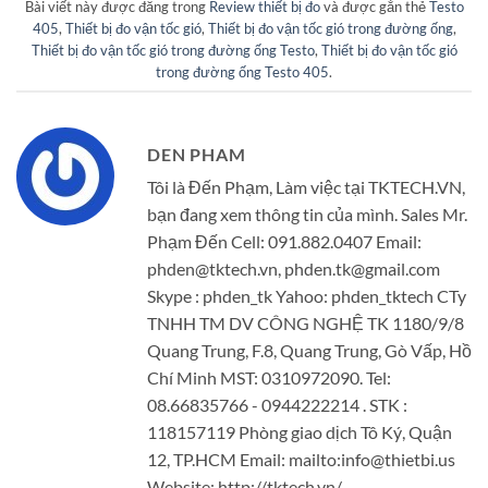
Bài viết này được đăng trong
Review thiết bị đo
và được gắn thẻ
Testo
405
,
Thiết bị đo vận tốc gió
,
Thiết bị đo vận tốc gió trong đường ống
,
Thiết bị đo vận tốc gió trong đường ống Testo
,
Thiết bị đo vận tốc gió
trong đường ống Testo 405
.
DEN PHAM
Tôi là Đến Phạm, Làm việc tại TKTECH.VN,
bạn đang xem thông tin của mình. Sales Mr.
Phạm Đến Cell: 091.882.0407 Email:
phden@tktech.vn, phden.tk@gmail.com
Skype : phden_tk Yahoo: phden_tktech CTy
TNHH TM DV CÔNG NGHỆ TK 1180/9/8
Quang Trung, F.8, Quang Trung, Gò Vấp, Hồ
Chí Minh MST: 0310972090. Tel:
08.66835766 - 0944222214 . STK :
118157119 Phòng giao dịch Tô Ký, Quận
12, TP.HCM Email: mailto:info@thietbi.us
Website: http://tktech.vn/