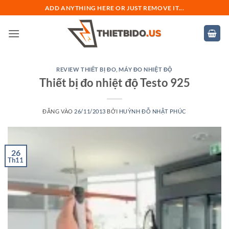
Bỏ
ADD ANYTHING HERE OR JUST REMOVE IT...
qua
nội
dung
REVIEW THIẾT BỊ ĐO
,
MÁY ĐO NHIỆT ĐỘ
Thiết bị đo nhiệt độ Testo 925
ĐĂNG VÀO
26/11/2013
BỞI
HUỲNH ĐỖ NHẬT PHÚC
26
Th11