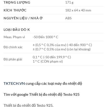
TRỌNG LƯỢNG
171 g
KÍCH THƯỚC
182 x 64 x 40 mm
NGUYÊN LIỆU / NHÀ Ở
ABS
LOẠI ĐẦU DÒ K
Meas. Phạm vi
-50 Đến 1000 ° C
± (0,5 ° C 0,3% của mv) (-40 đến 900 ° C)
Độ chính xác
± (0.7 ° C 0,5% của mv) (còn lại khoảng)
0,1 ° C (-50 đến 199,9 ° C)
Độ phân giải
1 ° C (CÒN phạm vi)
TKTECH.VN
cung cấp các loại máy đo nhiệt độ
Tìm với google Thiết bị đo nhiệt độ Testo 925
Thiết bị đo nhiệt độ Testo 925,